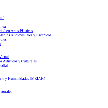
ual
ánea
dad en Artes Plásticas
Medios Audiovisuales y Escénicos
ebles
a
Visual
 Artísticos y Culturales
edial
en Arte y Humanidades (MEIAH)
aturales