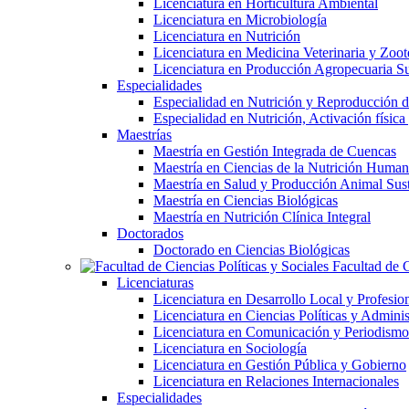
Licenciatura en Horticultura Ambiental
Licenciatura en Microbiología
Licenciatura en Nutrición
Licenciatura en Medicina Veterinaria y Zoot
Licenciatura en Producción Agropecuaria Su
Especialidades
Especialidad en Nutrición y Reproducción
Especialidad en Nutrición, Activación físi
Maestrías
Maestría en Gestión Integrada de Cuencas
Maestría en Ciencias de la Nutrición Huma
Maestría en Salud y Producción Animal Sus
Maestría en Ciencias Biológicas
Maestría en Nutrición Clínica Integral
Doctorados
Doctorado en Ciencias Biológicas
Facultad de C
Licenciaturas
Licenciatura en Desarrollo Local y Profesio
Licenciatura en Ciencias Políticas y Adminis
Licenciatura en Comunicación y Periodismo
Licenciatura en Sociología
Licenciatura en Gestión Pública y Gobierno
Licenciatura en Relaciones Internacionales
Especialidades