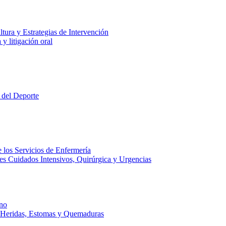
tura y Estrategias de Intervención
y litigación oral
 del Deporte
 los Servicios de Enfermería
es Cuidados Intensivos, Quirúrgica y Urgencias
no
e Heridas, Estomas y Quemaduras