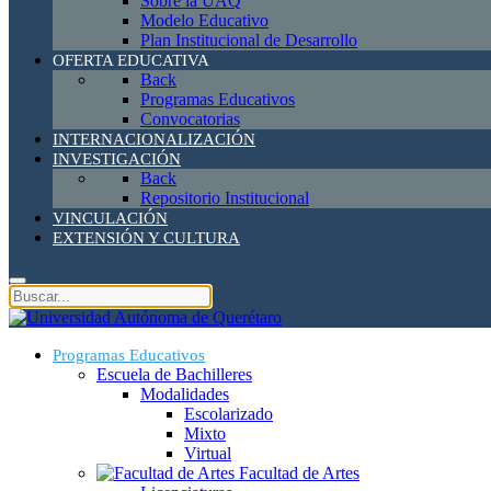
Sobre la UAQ
Modelo Educativo
Plan Institucional de Desarrollo
OFERTA EDUCATIVA
Back
Programas Educativos
Convocatorias
INTERNACIONALIZACIÓN
INVESTIGACIÓN
Back
Repositorio Institucional
VINCULACIÓN
EXTENSIÓN Y CULTURA
Programas Educativos
Escuela de Bachilleres
Modalidades
Escolarizado
Mixto
Virtual
Facultad de Artes