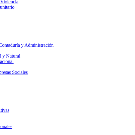
 Violencia
unitario
Contaduría y Administración
l y Natural
acional
presas Sociales
tivas
ionales