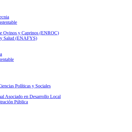
ecnia
stentable
 de Ovinos y Caprinos (ENROC)
ca y Salud (ENAFYS)
na
tentable
iencias Políticas y Sociales
nal Asociado en Desarrollo Local
tración Pública