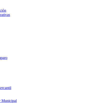
ción
rativas
mparo
ercantil
y Municipal