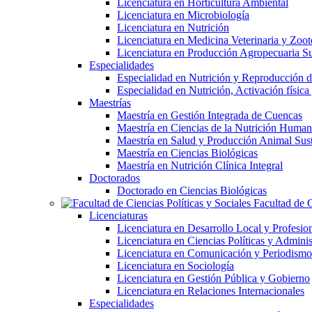
Licenciatura en Horticultura Ambiental
Licenciatura en Microbiología
Licenciatura en Nutrición
Licenciatura en Medicina Veterinaria y Zoot
Licenciatura en Producción Agropecuaria Su
Especialidades
Especialidad en Nutrición y Reproducción
Especialidad en Nutrición, Activación físi
Maestrías
Maestría en Gestión Integrada de Cuencas
Maestría en Ciencias de la Nutrición Huma
Maestría en Salud y Producción Animal Sus
Maestría en Ciencias Biológicas
Maestría en Nutrición Clínica Integral
Doctorados
Doctorado en Ciencias Biológicas
Facultad de C
Licenciaturas
Licenciatura en Desarrollo Local y Profesio
Licenciatura en Ciencias Políticas y Adminis
Licenciatura en Comunicación y Periodismo
Licenciatura en Sociología
Licenciatura en Gestión Pública y Gobierno
Licenciatura en Relaciones Internacionales
Especialidades