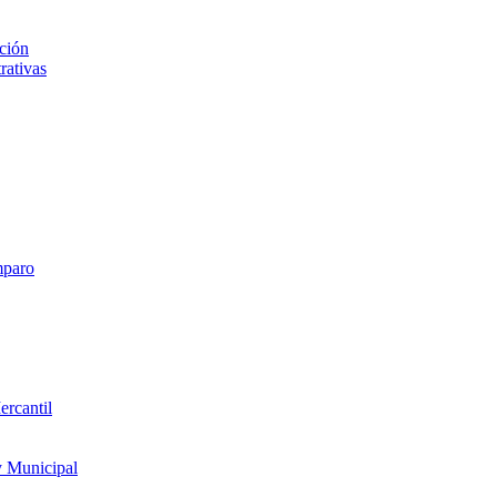
ción
rativas
mparo
ercantil
y Municipal