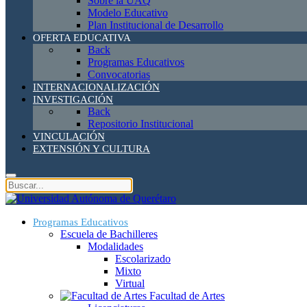
Sobre la UAQ
Modelo Educativo
Plan Institucional de Desarrollo
OFERTA EDUCATIVA
Back
Programas Educativos
Convocatorias
INTERNACIONALIZACIÓN
INVESTIGACIÓN
Back
Repositorio Institucional
VINCULACIÓN
EXTENSIÓN Y CULTURA
Programas Educativos
Escuela de Bachilleres
Modalidades
Escolarizado
Mixto
Virtual
Facultad de Artes