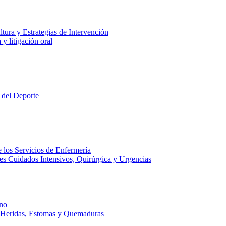
tura y Estrategias de Intervención
y litigación oral
 del Deporte
 los Servicios de Enfermería
es Cuidados Intensivos, Quirúrgica y Urgencias
no
e Heridas, Estomas y Quemaduras