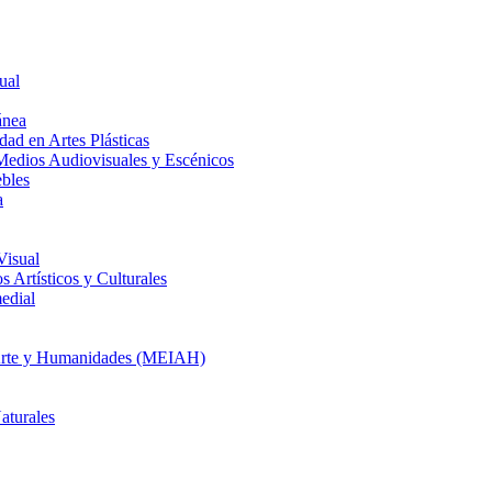
ual
ánea
dad en Artes Plásticas
Medios Audiovisuales y Escénicos
ebles
a
Visual
 Artísticos y Culturales
edial
en Arte y Humanidades (MEIAH)
aturales