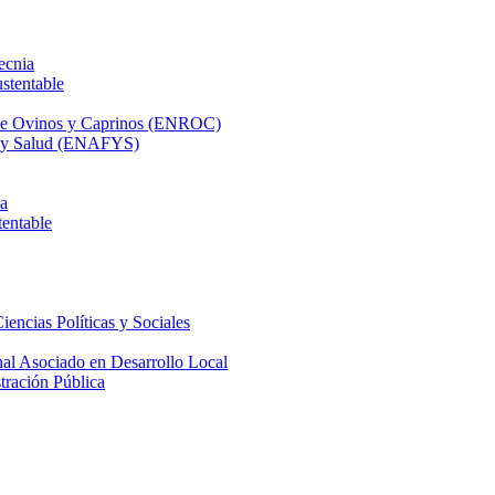
ecnia
stentable
 de Ovinos y Caprinos (ENROC)
ca y Salud (ENAFYS)
na
tentable
iencias Políticas y Sociales
nal Asociado en Desarrollo Local
tración Pública