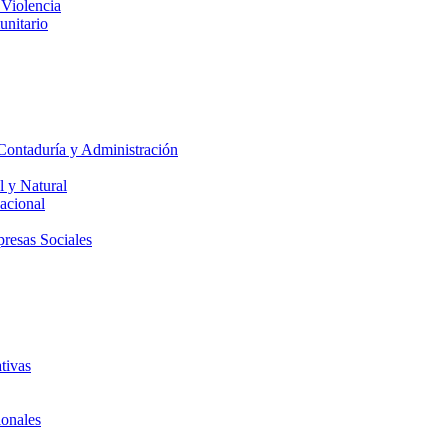
 Violencia
unitario
Contaduría y Administración
l y Natural
acional
presas Sociales
tivas
ionales