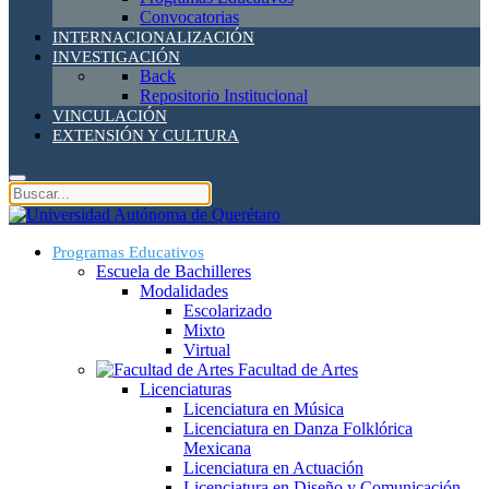
Convocatorias
INTERNACIONALIZACIÓN
INVESTIGACIÓN
Back
Repositorio Institucional
VINCULACIÓN
EXTENSIÓN Y CULTURA
Programas Educativos
Escuela de Bachilleres
Modalidades
Escolarizado
Mixto
Virtual
Facultad de Artes
Licenciaturas
Licenciatura en Música
Licenciatura en Danza Folklórica
Mexicana
Licenciatura en Actuación
Licenciatura en Diseño y Comunicación