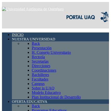
INICIO
NUESTRA UNIVERSIDAD
Back
Presentación
H. Consejo Universitario
Rectoría
Secretarías
Direcciones
Coordinaciones
Bachilleres
Facultades
Campus
Sobre la UAQ
Modelo Educativo
Plan Institucional de Desarrollo
OFERTA EDUCATIVA
Back
Programas Educativos