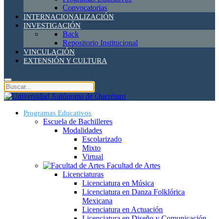
Convocatorias
INTERNACIONALIZACIÓN
INVESTIGACIÓN
Back
Repositorio Institucional
VINCULACIÓN
EXTENSIÓN Y CULTURA
Programas Educativos
Escuela de Bachilleres
Modalidades
Escolarizado
Mixto
Virtual
Facultad de Artes
Licenciaturas
Licenciatura en Música
Licenciatura en Danza Folklórica
Mexicana
Licenciatura en Actuación
Licenciatura en Diseño y Comunicación