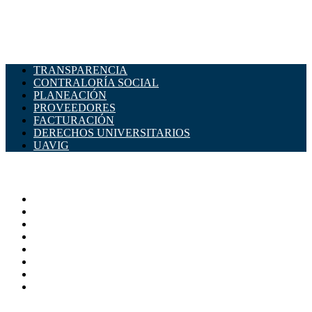
TRANSPARENCIA
CONTRALORÍA SOCIAL
PLANEACIÓN
PROVEEDORES
FACTURACIÓN
DERECHOS UNIVERSITARIOS
UAVIG
ADMINISTRACIÓN CENTRAL
Página principal
Rectoría
Secretarías
Direcciones
Coordinaciones
Bachilleres
Facultades
Campus