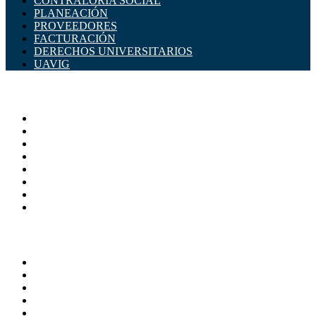
CONTRALORÍA SOCIAL
PLANEACIÓN
PROVEEDORES
FACTURACIÓN
DERECHOS UNIVERSITARIOS
UAVIG
ADMINISTRACIÓN CENTRAL
Página principal
Rectoría
Secretarías
Direcciones
Coordinaciones
Bachilleres
Facultades
Campus
SERVICIOS
Directorio
Correo Empleados UAQ
Sistema Soporte (SISO)
Calendario Escolar
Bibliotecas