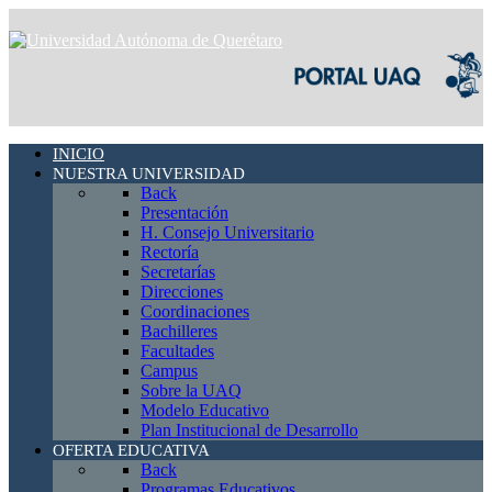
INICIO
NUESTRA UNIVERSIDAD
Back
Presentación
H. Consejo Universitario
Rectoría
Secretarías
Direcciones
Coordinaciones
Bachilleres
Facultades
Campus
Sobre la UAQ
Modelo Educativo
Plan Institucional de Desarrollo
OFERTA EDUCATIVA
Back
Programas Educativos