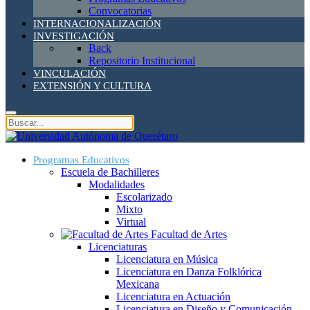
Convocatorias
INTERNACIONALIZACIÓN
INVESTIGACIÓN
Back
Repositorio Institucional
VINCULACIÓN
EXTENSIÓN Y CULTURA
Programas Educativos
Escuela de Bachilleres
Modalidades
Escolarizado
Mixto
Virtual
Facultad de Artes
Licenciaturas
Licenciatura en Música
Licenciatura en Danza Folklórica
Mexicana
Licenciatura en Actuación
Licenciatura en Diseño y Comunicación