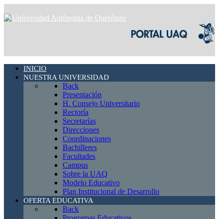
INICIO
NUESTRA UNIVERSIDAD
Back
Presentación
H. Consejo Universitario
Rectoría
Secretarías
Direcciones
Coordinaciones
Bachilleres
Facultades
Campus
Sobre la UAQ
Modelo Educativo
Plan Institucional de Desarrollo
OFERTA EDUCATIVA
Back
Programas Educativos