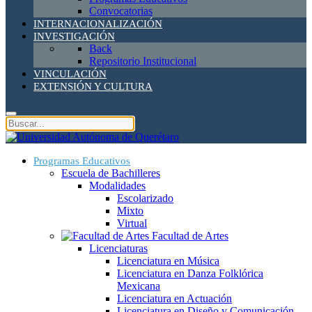
Convocatorias
INTERNACIONALIZACIÓN
INVESTIGACIÓN
Back
Repositorio Institucional
VINCULACIÓN
EXTENSIÓN Y CULTURA
Programas Educativos
Escuela de Bachilleres
Modalidades
Escolarizado
Mixto
Virtual
Facultad de Artes
Licenciaturas
Licenciatura en Música
Licenciatura en Danza Folklórica
Mexicana
Licenciatura en Actuación
Licenciatura en Diseño y Comunicación