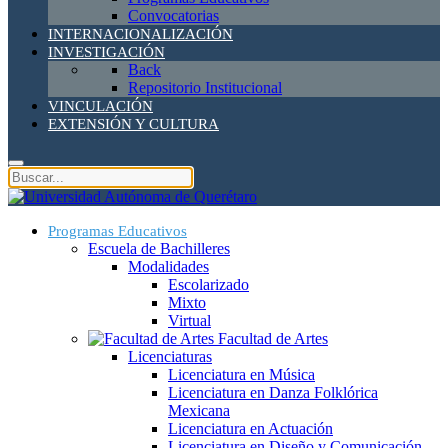
Convocatorias
INTERNACIONALIZACIÓN
INVESTIGACIÓN
Back
Repositorio Institucional
VINCULACIÓN
EXTENSIÓN Y CULTURA
Programas Educativos
Escuela de Bachilleres
Modalidades
Escolarizado
Mixto
Virtual
Facultad de Artes
Licenciaturas
Licenciatura en Música
Licenciatura en Danza Folklórica
Mexicana
Licenciatura en Actuación
Licenciatura en Diseño y Comunicación