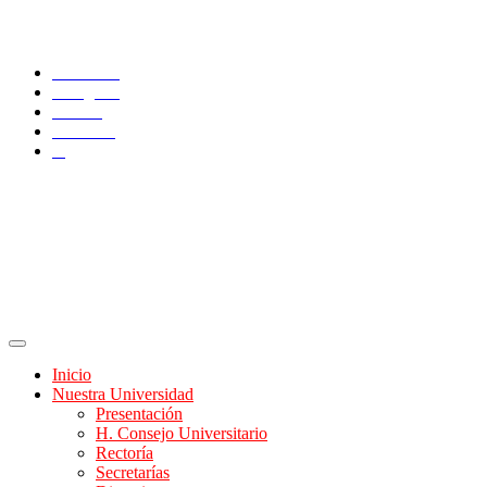
SÍGUENOS
Facebook
Instagram
TikTok
YouTube
X
Inicio
Nuestra Universidad
Presentación
H. Consejo Universitario
Rectoría
Secretarías