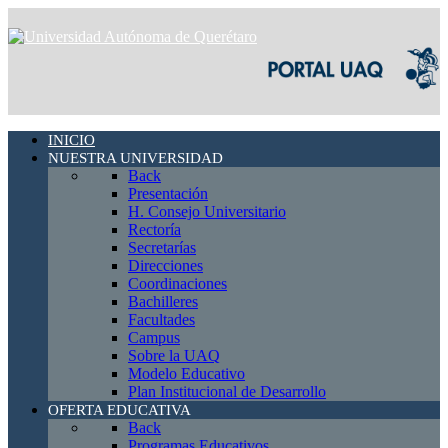
INICIO
NUESTRA UNIVERSIDAD
Back
Presentación
H. Consejo Universitario
Rectoría
Secretarías
Direcciones
Coordinaciones
Bachilleres
Facultades
Campus
Sobre la UAQ
Modelo Educativo
Plan Institucional de Desarrollo
OFERTA EDUCATIVA
Back
Programas Educativos