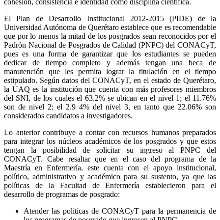
cohesión, consistencia e identidad como disciplina científica.
El Plan de Desarrollo Institucional 2012-2015 (PIDE) de la
Universidad Autónoma de Querétaro establece que es recomendable
que por lo menos la mitad de los posgrados sean reconocidos por el
Padrón Nacional de Posgrados de Calidad (PNPC) del CONACyT,
pues es una forma de garantizar que los estudiantes se pueden
dedicar de tiempo completo y además tengan una beca de
manutención que les permita lograr la titulación en el tiempo
estipulado. Según datos del CONACyT, en el estado de Querétaro,
la UAQ es la institución que cuenta con más profesores miembros
del SNI, de los cuales el 63.2% se ubican en el nivel 1; el 11.76%
son de nivel 2; el 2.9 4% del nivel 3, en tanto que 22.06% son
considerados candidatos a investigadores.
Lo anterior contribuye a contar con recursos humanos preparados
para integrar los núcleos académicos de los posgrados y que estos
tengan la posibilidad de solicitar su ingreso al PNPC del
CONACyT. Cabe resaltar que en el caso del programa de la
Maestría en Enfermería, este cuenta con el apoyo institucional,
político, administrativo y académico para su sustento, ya que las
políticas de la Facultad de Enfermería establecieron para el
desarrollo de programas de posgrado:
Atender las políticas de CONACyT para la permanencia de
los programas de posgrado que ingresen al PNPC.