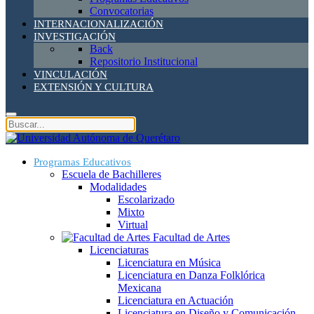
Convocatorias
INTERNACIONALIZACIÓN
INVESTIGACIÓN
Back
Repositorio Institucional
VINCULACIÓN
EXTENSIÓN Y CULTURA
Programas Educativos
Escuela de Bachilleres
Modalidades
Escolarizado
Mixto
Virtual
Facultad de Artes
Licenciaturas
Licenciatura en Música
Licenciatura en Danza Folklórica
Mexicana
Licenciatura en Actuación
Licenciatura en Diseño y Comunicación