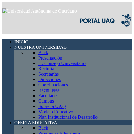
INICIO
NUESTRA UNIVERSIDAD
Back
Presentación
H. Consejo Universitario
Rectoría
Secretarías
Direcciones
Coordinaciones
Bachilleres
Facultades
Campus
Sobre la UAQ
Modelo Educativo
Plan Institucional de Desarrollo
OFERTA EDUCATIVA
Back
Programas Educativos