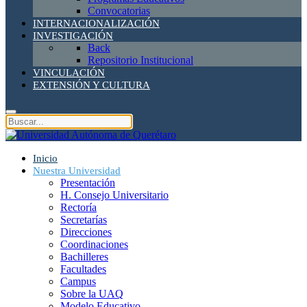
Convocatorias
INTERNACIONALIZACIÓN
INVESTIGACIÓN
Back
Repositorio Institucional
VINCULACIÓN
EXTENSIÓN Y CULTURA
Inicio
Nuestra Universidad
Presentación
H. Consejo Universitario
Rectoría
Secretarías
Direcciones
Coordinaciones
Bachilleres
Facultades
Campus
Sobre la UAQ
Modelo Educativo