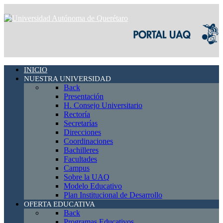
INICIO
NUESTRA UNIVERSIDAD
Back
Presentación
H. Consejo Universitario
Rectoría
Secretarías
Direcciones
Coordinaciones
Bachilleres
Facultades
Campus
Sobre la UAQ
Modelo Educativo
Plan Institucional de Desarrollo
OFERTA EDUCATIVA
Back
Programas Educativos