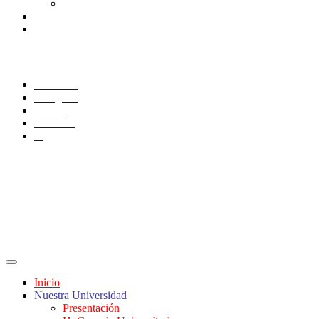
Consulta/solicitud Correo Alumnos UAQ
Docentes
Administrativos
SÍGUENOS
Facebook
Instagram
TikTok
YouTube
X
Inicio
Nuestra Universidad
Presentación