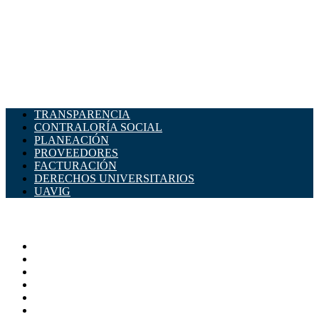
TRANSPARENCIA
CONTRALORÍA SOCIAL
PLANEACIÓN
PROVEEDORES
FACTURACIÓN
DERECHOS UNIVERSITARIOS
UAVIG
ADMINISTRACIÓN CENTRAL
Página principal
Rectoría
Secretarías
Direcciones
Coordinaciones
Bachilleres