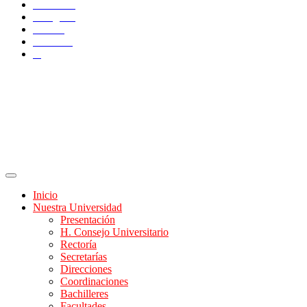
Facebook
Instagram
TikTok
YouTube
X
Inicio
Nuestra Universidad
Presentación
H. Consejo Universitario
Rectoría
Secretarías
Direcciones
Coordinaciones
Bachilleres
Facultades