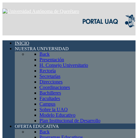
INICIO
NUESTRA UNIVERSIDAD
Back
Presentación
H. Consejo Universitario
Rectoría
Secretarías
Direcciones
Coordinaciones
Bachilleres
Facultades
Campus
Sobre la UAQ
Modelo Educativo
Plan Institucional de Desarrollo
OFERTA EDUCATIVA
Back
Programas Educativos