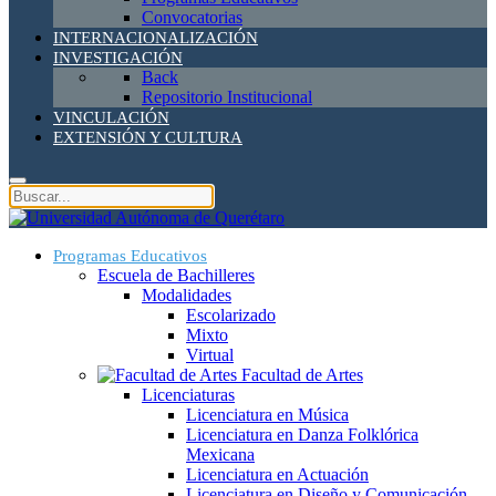
Convocatorias
INTERNACIONALIZACIÓN
INVESTIGACIÓN
Back
Repositorio Institucional
VINCULACIÓN
EXTENSIÓN Y CULTURA
Programas Educativos
Escuela de Bachilleres
Modalidades
Escolarizado
Mixto
Virtual
Facultad de Artes
Licenciaturas
Licenciatura en Música
Licenciatura en Danza Folklórica
Mexicana
Licenciatura en Actuación
Licenciatura en Diseño y Comunicación