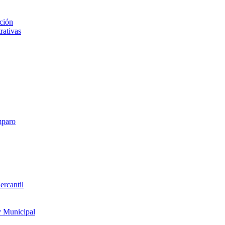
ción
rativas
mparo
ercantil
y Municipal