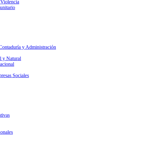
 Violencia
unitario
Contaduría y Administración
l y Natural
acional
presas Sociales
tivas
ionales