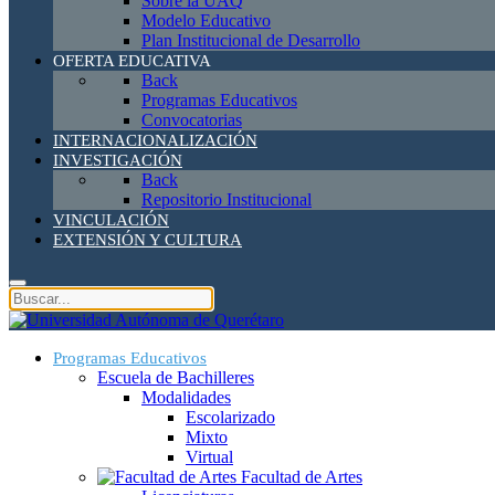
Sobre la UAQ
Modelo Educativo
Plan Institucional de Desarrollo
OFERTA EDUCATIVA
Back
Programas Educativos
Convocatorias
INTERNACIONALIZACIÓN
INVESTIGACIÓN
Back
Repositorio Institucional
VINCULACIÓN
EXTENSIÓN Y CULTURA
Programas Educativos
Escuela de Bachilleres
Modalidades
Escolarizado
Mixto
Virtual
Facultad de Artes