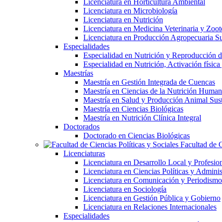
Licenciatura en Horticultura Ambiental
Licenciatura en Microbiología
Licenciatura en Nutrición
Licenciatura en Medicina Veterinaria y Zoot
Licenciatura en Producción Agropecuaria Su
Especialidades
Especialidad en Nutrición y Reproducción
Especialidad en Nutrición, Activación físi
Maestrías
Maestría en Gestión Integrada de Cuencas
Maestría en Ciencias de la Nutrición Huma
Maestría en Salud y Producción Animal Sus
Maestría en Ciencias Biológicas
Maestría en Nutrición Clínica Integral
Doctorados
Doctorado en Ciencias Biológicas
Facultad de C
Licenciaturas
Licenciatura en Desarrollo Local y Profesio
Licenciatura en Ciencias Políticas y Adminis
Licenciatura en Comunicación y Periodismo
Licenciatura en Sociología
Licenciatura en Gestión Pública y Gobierno
Licenciatura en Relaciones Internacionales
Especialidades