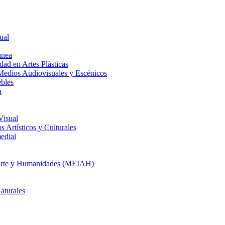
ual
ánea
dad en Artes Plásticas
Medios Audiovisuales y Escénicos
ebles
a
Visual
 Artísticos y Culturales
edial
en Arte y Humanidades (MEIAH)
aturales