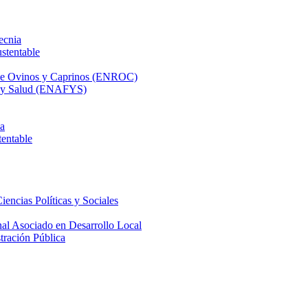
ecnia
stentable
 de Ovinos y Caprinos (ENROC)
ca y Salud (ENAFYS)
na
tentable
iencias Políticas y Sociales
nal Asociado en Desarrollo Local
tración Pública