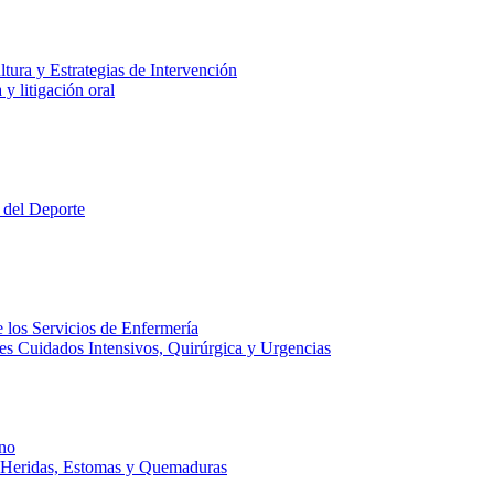
tura y Estrategias de Intervención
y litigación oral
 del Deporte
 los Servicios de Enfermería
es Cuidados Intensivos, Quirúrgica y Urgencias
no
e Heridas, Estomas y Quemaduras