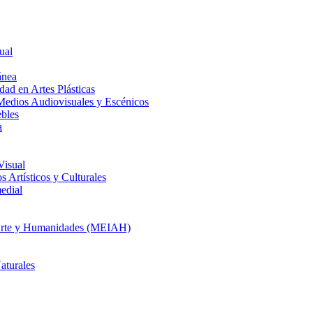
ual
ánea
dad en Artes Plásticas
Medios Audiovisuales y Escénicos
ebles
a
Visual
 Artísticos y Culturales
edial
en Arte y Humanidades (MEIAH)
aturales