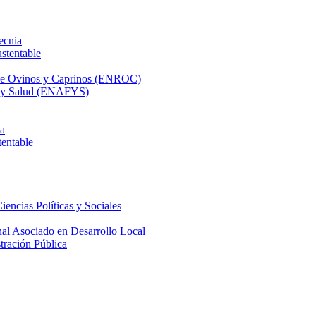
ecnia
stentable
 de Ovinos y Caprinos (ENROC)
ca y Salud (ENAFYS)
na
tentable
iencias Políticas y Sociales
nal Asociado en Desarrollo Local
tración Pública