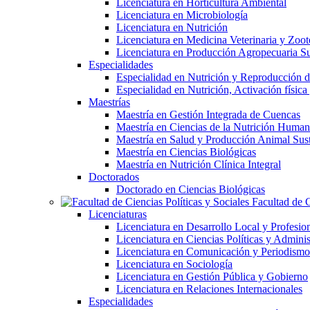
Licenciatura en Horticultura Ambiental
Licenciatura en Microbiología
Licenciatura en Nutrición
Licenciatura en Medicina Veterinaria y Zoot
Licenciatura en Producción Agropecuaria Su
Especialidades
Especialidad en Nutrición y Reproducción
Especialidad en Nutrición, Activación físi
Maestrías
Maestría en Gestión Integrada de Cuencas
Maestría en Ciencias de la Nutrición Huma
Maestría en Salud y Producción Animal Sus
Maestría en Ciencias Biológicas
Maestría en Nutrición Clínica Integral
Doctorados
Doctorado en Ciencias Biológicas
Facultad de C
Licenciaturas
Licenciatura en Desarrollo Local y Profesio
Licenciatura en Ciencias Políticas y Adminis
Licenciatura en Comunicación y Periodismo
Licenciatura en Sociología
Licenciatura en Gestión Pública y Gobierno
Licenciatura en Relaciones Internacionales
Especialidades