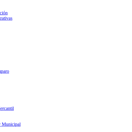
ción
rativas
mparo
ercantil
y Municipal