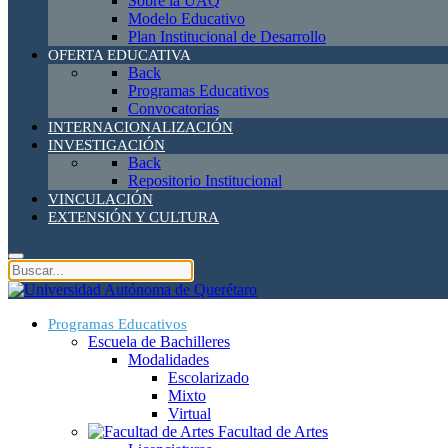
Sobre la UAQ
Modelo Educativo
Plan Institucional de Desarrollo
OFERTA EDUCATIVA
Back
Programas Educativos
Convocatorias
INTERNACIONALIZACIÓN
INVESTIGACIÓN
Back
Repositorio Institucional
VINCULACIÓN
EXTENSIÓN Y CULTURA
Programas Educativos
Escuela de Bachilleres
Modalidades
Escolarizado
Mixto
Virtual
Facultad de Artes