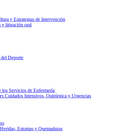
tura y Estrategias de Intervención
y litigación oral
 del Deporte
 los Servicios de Enfermería
es Cuidados Intensivos, Quirúrgica y Urgencias
no
e Heridas, Estomas y Quemaduras