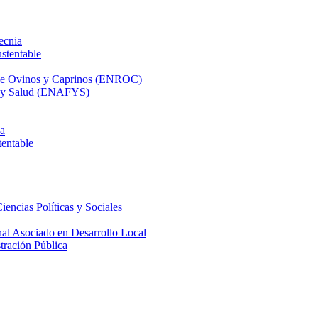
ecnia
stentable
 de Ovinos y Caprinos (ENROC)
ca y Salud (ENAFYS)
na
tentable
iencias Políticas y Sociales
nal Asociado en Desarrollo Local
tración Pública