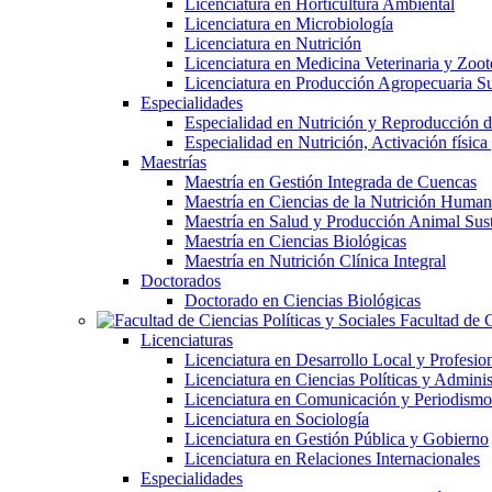
Licenciatura en Horticultura Ambiental
Licenciatura en Microbiología
Licenciatura en Nutrición
Licenciatura en Medicina Veterinaria y Zoot
Licenciatura en Producción Agropecuaria Su
Especialidades
Especialidad en Nutrición y Reproducción
Especialidad en Nutrición, Activación físi
Maestrías
Maestría en Gestión Integrada de Cuencas
Maestría en Ciencias de la Nutrición Huma
Maestría en Salud y Producción Animal Sus
Maestría en Ciencias Biológicas
Maestría en Nutrición Clínica Integral
Doctorados
Doctorado en Ciencias Biológicas
Facultad de C
Licenciaturas
Licenciatura en Desarrollo Local y Profesio
Licenciatura en Ciencias Políticas y Adminis
Licenciatura en Comunicación y Periodismo
Licenciatura en Sociología
Licenciatura en Gestión Pública y Gobierno
Licenciatura en Relaciones Internacionales
Especialidades