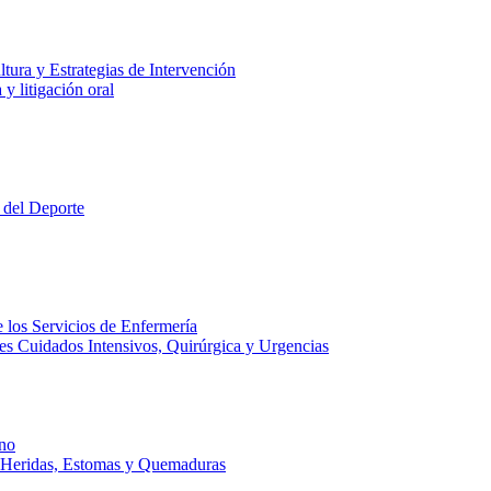
tura y Estrategias de Intervención
y litigación oral
 del Deporte
 los Servicios de Enfermería
es Cuidados Intensivos, Quirúrgica y Urgencias
no
e Heridas, Estomas y Quemaduras