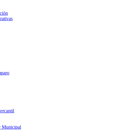
ción
rativas
mparo
ercantil
y Municipal