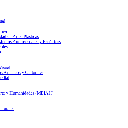
ual
ánea
dad en Artes Plásticas
Medios Audiovisuales y Escénicos
ebles
a
Visual
 Artísticos y Culturales
edial
en Arte y Humanidades (MEIAH)
aturales