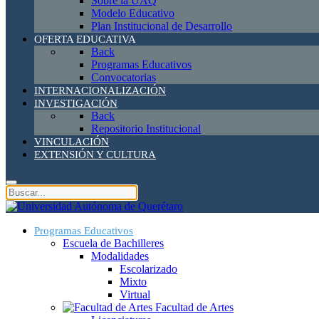
Sobre la UAQ
Modelo Educativo
Plan Institucional de Desarrollo
OFERTA EDUCATIVA
Back
Programas Educativos
Convocatorias
INTERNACIONALIZACIÓN
INVESTIGACIÓN
Back
Repositorio Institucional
VINCULACIÓN
EXTENSIÓN Y CULTURA
Programas Educativos
Escuela de Bachilleres
Modalidades
Escolarizado
Mixto
Virtual
Facultad de Artes