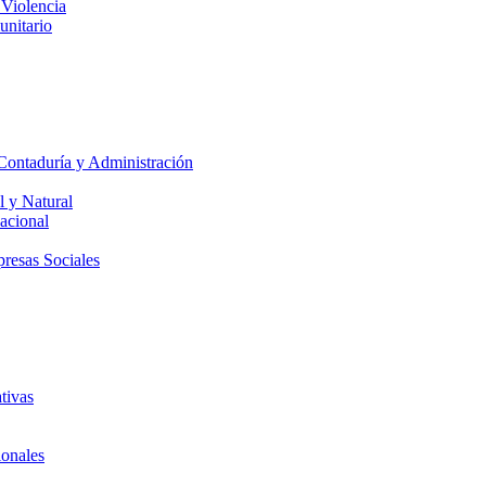
 Violencia
unitario
Contaduría y Administración
l y Natural
acional
presas Sociales
tivas
ionales