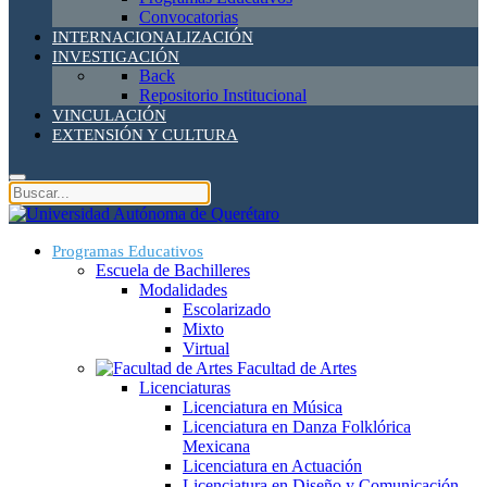
Convocatorias
INTERNACIONALIZACIÓN
INVESTIGACIÓN
Back
Repositorio Institucional
VINCULACIÓN
EXTENSIÓN Y CULTURA
Programas Educativos
Escuela de Bachilleres
Modalidades
Escolarizado
Mixto
Virtual
Facultad de Artes
Licenciaturas
Licenciatura en Música
Licenciatura en Danza Folklórica
Mexicana
Licenciatura en Actuación
Licenciatura en Diseño y Comunicación