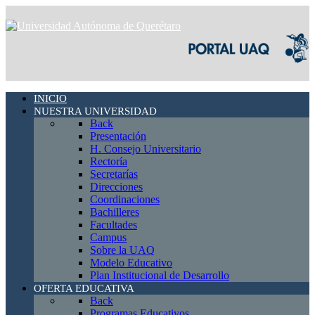
INICIO
NUESTRA UNIVERSIDAD
Back
Presentación
H. Consejo Universitario
Rectoría
Secretarías
Direcciones
Coordinaciones
Bachilleres
Facultades
Campus
Sobre la UAQ
Modelo Educativo
Plan Institucional de Desarrollo
OFERTA EDUCATIVA
Back
Programas Educativos