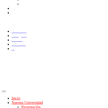
Consulta/solicitud Correo Alumnos UAQ
Docentes
Administrativos
SÍGUENOS
Facebook
Instagram
TikTok
YouTube
X
Inicio
Nuestra Universidad
Presentación