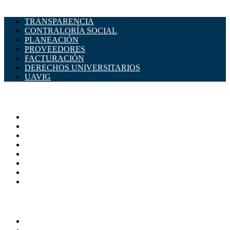
TRANSPARENCIA
CONTRALORÍA SOCIAL
PLANEACIÓN
PROVEEDORES
FACTURACIÓN
DERECHOS UNIVERSITARIOS
UAVIG
ADMINISTRACIÓN CENTRAL
Página principal
Rectoría
Secretarías
Direcciones
Coordinaciones
Bachilleres
Facultades
Campus
SERVICIOS
Directorio