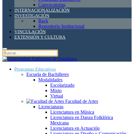
Convocatorias
INTERNACIONALIZACIÓN
INVESTIGACIÓN
Back
Repositorio Institucional
VINCULACIÓN
EXTENSIÓN Y CULTURA
Programas Educativos
Escuela de Bachilleres
Modalidades
Escolarizado
Mixto
Virtual
Facultad de Artes
Licenciaturas
Licenciatura en Música
Licenciatura en Danza Folklórica
Mexicana
Licenciatura en Actuación
Licenciatura en Diseño y Comunicación