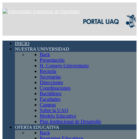
INICIO
NUESTRA UNIVERSIDAD
Back
Presentación
H. Consejo Universitario
Rectoría
Secretarías
Direcciones
Coordinaciones
Bachilleres
Facultades
Campus
Sobre la UAQ
Modelo Educativo
Plan Institucional de Desarrollo
OFERTA EDUCATIVA
Back
Programas Educativos