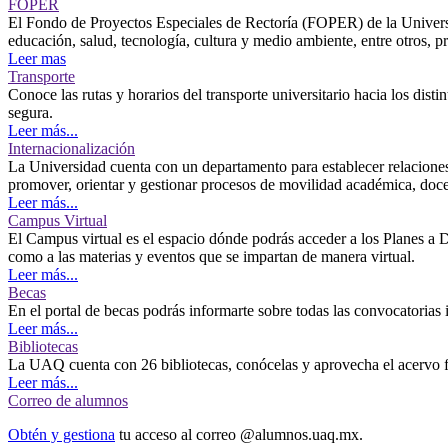
FOPER
El Fondo de Proyectos Especiales de Rectoría (FOPER) de la Univers
educación, salud, tecnología, cultura y medio ambiente, entre otros, p
Leer mas
Transporte
Conoce las rutas y horarios del transporte universitario hacia los dis
segura.
Leer más...
Internacionalización
La Universidad cuenta con un departamento para establecer relaciones
promover, orientar y gestionar procesos de movilidad académica, docent
Leer más...
Campus Virtual
El Campus virtual es el espacio dónde podrás acceder a los Planes a D
como a las materias y eventos que se impartan de manera virtual.
Leer más...
Becas
En el portal de becas podrás informarte sobre todas las convocatorias i
Leer más...
Bibliotecas
La UAQ cuenta con 26 bibliotecas, conócelas y aprovecha el acervo fís
Leer más...
Correo de alumnos
Obtén y gestiona
tu acceso al correo @alumnos.uaq.mx.