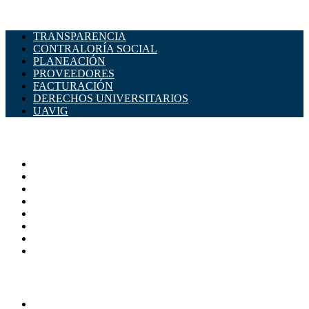
TRANSPARENCIA
CONTRALORÍA SOCIAL
PLANEACIÓN
PROVEEDORES
FACTURACIÓN
DERECHOS UNIVERSITARIOS
UAVIG
ADMINISTRACIÓN CENTRAL
Página principal
Rectoría
Secretarías
Direcciones
Coordinaciones
Bachilleres
Facultades
Campus
SERVICIOS
Directorio