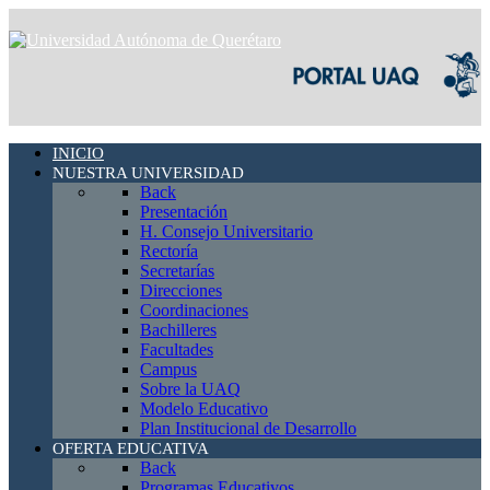
INICIO
NUESTRA UNIVERSIDAD
Back
Presentación
H. Consejo Universitario
Rectoría
Secretarías
Direcciones
Coordinaciones
Bachilleres
Facultades
Campus
Sobre la UAQ
Modelo Educativo
Plan Institucional de Desarrollo
OFERTA EDUCATIVA
Back
Programas Educativos