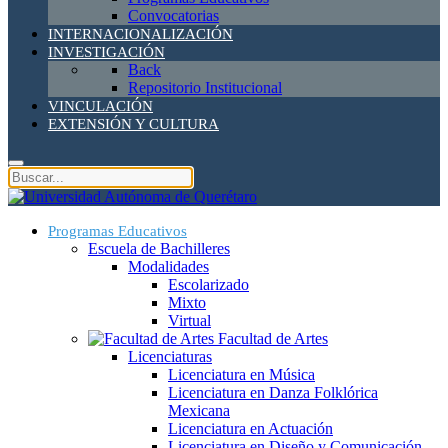
Convocatorias
INTERNACIONALIZACIÓN
INVESTIGACIÓN
Back
Repositorio Institucional
VINCULACIÓN
EXTENSIÓN Y CULTURA
Programas Educativos
Escuela de Bachilleres
Modalidades
Escolarizado
Mixto
Virtual
Facultad de Artes
Licenciaturas
Licenciatura en Música
Licenciatura en Danza Folklórica
Mexicana
Licenciatura en Actuación
Licenciatura en Diseño y Comunicación