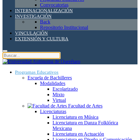
Convocatorias
INTERNACIONALIZACIÓN
INVESTIGACIÓN
Back
Repositorio Institucional
VINCULACIÓN
EXTENSIÓN Y CULTURA
Programas Educativos
Escuela de Bachilleres
Modalidades
Escolarizado
Mixto
Virtual
Facultad de Artes
Licenciaturas
Licenciatura en Música
Licenciatura en Danza Folklórica
Mexicana
Licenciatura en Actuación
Licenciatura en Diseño y Comunicación