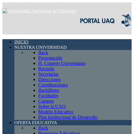
INICIO
NUESTRA UNIVERSIDAD
Back
Presentación
H. Consejo Universitario
Rectoría
Secretarías
Direcciones
Coordinaciones
Bachilleres
Facultades
Campus
Sobre la UAQ
Modelo Educativo
Plan Institucional de Desarrollo
OFERTA EDUCATIVA
Back
Programas Educativos