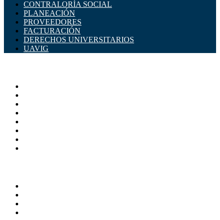
CONTRALORÍA SOCIAL
PLANEACIÓN
PROVEEDORES
FACTURACIÓN
DERECHOS UNIVERSITARIOS
UAVIG
ADMINISTRACIÓN CENTRAL
Página principal
Rectoría
Secretarías
Direcciones
Coordinaciones
Bachilleres
Facultades
Campus
SERVICIOS
Directorio
Correo Empleados UAQ
Sistema Soporte (SISO)
Calendario Escolar