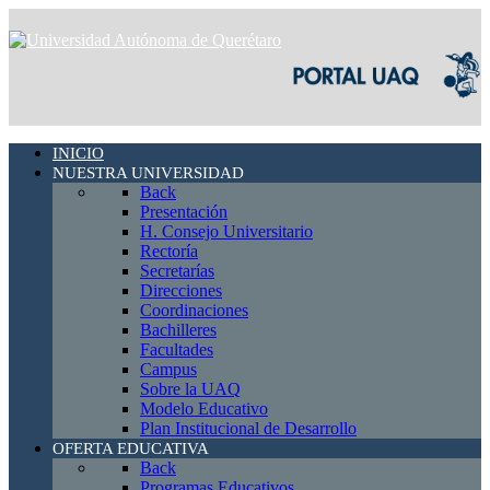
INICIO
NUESTRA UNIVERSIDAD
Back
Presentación
H. Consejo Universitario
Rectoría
Secretarías
Direcciones
Coordinaciones
Bachilleres
Facultades
Campus
Sobre la UAQ
Modelo Educativo
Plan Institucional de Desarrollo
OFERTA EDUCATIVA
Back
Programas Educativos