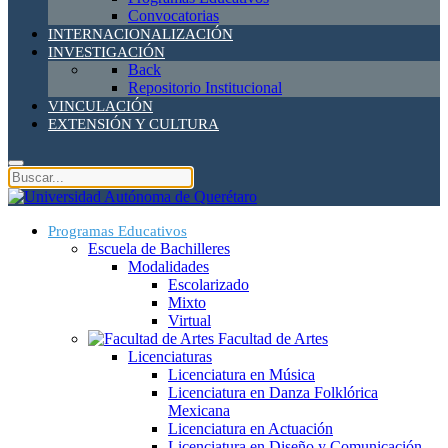
Convocatorias
INTERNACIONALIZACIÓN
INVESTIGACIÓN
Back
Repositorio Institucional
VINCULACIÓN
EXTENSIÓN Y CULTURA
Programas Educativos
Escuela de Bachilleres
Modalidades
Escolarizado
Mixto
Virtual
Facultad de Artes
Licenciaturas
Licenciatura en Música
Licenciatura en Danza Folklórica
Mexicana
Licenciatura en Actuación
Licenciatura en Diseño y Comunicación