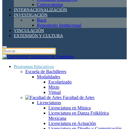
Convocatorias
INTERNACIONALIZACIÓN
INVESTIGACIÓN
Back
Repositorio Institucional
VINCULACIÓN
EXTENSIÓN Y CULTURA
Programas Educativos
Escuela de Bachilleres
Modalidades
Escolarizado
Mixto
Virtual
Facultad de Artes
Licenciaturas
Licenciatura en Música
Licenciatura en Danza Folklórica
Mexicana
Licenciatura en Actuación
Licenciatura en Diseño y Comunicación