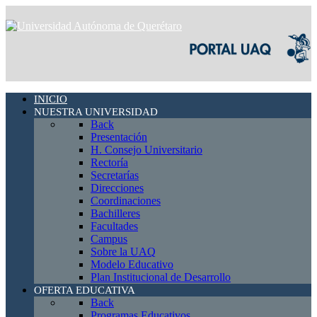
INICIO
NUESTRA UNIVERSIDAD
Back
Presentación
H. Consejo Universitario
Rectoría
Secretarías
Direcciones
Coordinaciones
Bachilleres
Facultades
Campus
Sobre la UAQ
Modelo Educativo
Plan Institucional de Desarrollo
OFERTA EDUCATIVA
Back
Programas Educativos