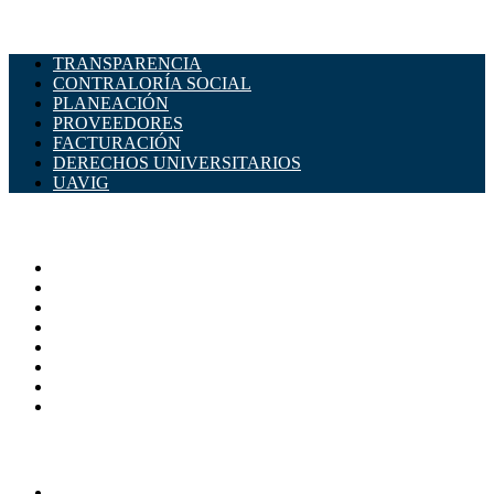
TRANSPARENCIA
CONTRALORÍA SOCIAL
PLANEACIÓN
PROVEEDORES
FACTURACIÓN
DERECHOS UNIVERSITARIOS
UAVIG
ADMINISTRACIÓN CENTRAL
Página principal
Rectoría
Secretarías
Direcciones
Coordinaciones
Bachilleres
Facultades
Campus
SERVICIOS
Directorio