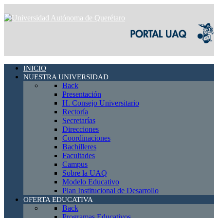
INICIO
NUESTRA UNIVERSIDAD
Back
Presentación
H. Consejo Universitario
Rectoría
Secretarías
Direcciones
Coordinaciones
Bachilleres
Facultades
Campus
Sobre la UAQ
Modelo Educativo
Plan Institucional de Desarrollo
OFERTA EDUCATIVA
Back
Programas Educativos