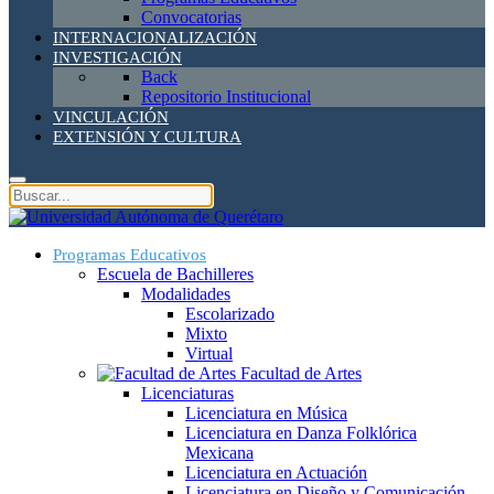
Convocatorias
INTERNACIONALIZACIÓN
INVESTIGACIÓN
Back
Repositorio Institucional
VINCULACIÓN
EXTENSIÓN Y CULTURA
Programas Educativos
Escuela de Bachilleres
Modalidades
Escolarizado
Mixto
Virtual
Facultad de Artes
Licenciaturas
Licenciatura en Música
Licenciatura en Danza Folklórica
Mexicana
Licenciatura en Actuación
Licenciatura en Diseño y Comunicación