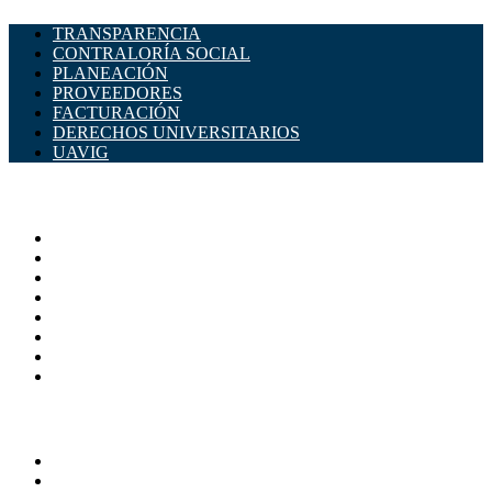
TRANSPARENCIA
CONTRALORÍA SOCIAL
PLANEACIÓN
PROVEEDORES
FACTURACIÓN
DERECHOS UNIVERSITARIOS
UAVIG
ADMINISTRACIÓN CENTRAL
Página principal
Rectoría
Secretarías
Direcciones
Coordinaciones
Bachilleres
Facultades
Campus
SERVICIOS
Directorio
Correo Empleados UAQ