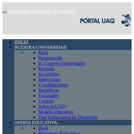
INICIO
NUESTRA UNIVERSIDAD
Back
Presentación
H. Consejo Universitario
Rectoría
Secretarías
Direcciones
Coordinaciones
Bachilleres
Facultades
Campus
Sobre la UAQ
Modelo Educativo
Plan Institucional de Desarrollo
OFERTA EDUCATIVA
Back
Programas Educativos