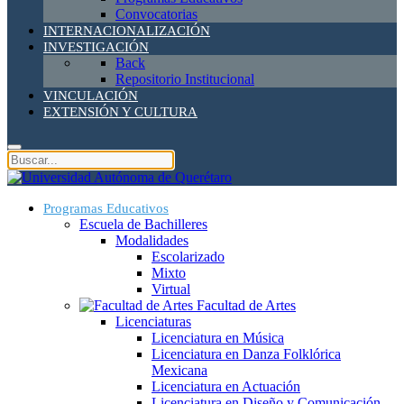
Convocatorias
INTERNACIONALIZACIÓN
INVESTIGACIÓN
Back
Repositorio Institucional
VINCULACIÓN
EXTENSIÓN Y CULTURA
Programas Educativos
Escuela de Bachilleres
Modalidades
Escolarizado
Mixto
Virtual
Facultad de Artes
Licenciaturas
Licenciatura en Música
Licenciatura en Danza Folklórica
Mexicana
Licenciatura en Actuación
Licenciatura en Diseño y Comunicación