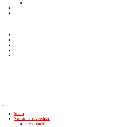
Consulta/solicitud Correo Alumnos UAQ
Docentes
Administrativos
SÍGUENOS
Facebook
Instagram
TikTok
YouTube
X
Inicio
Nuestra Universidad
Presentación