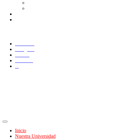
Correo Alumnos UAQ
Consulta/solicitud Correo Alumnos UAQ
Docentes
Administrativos
SÍGUENOS
Facebook
Instagram
TikTok
YouTube
X
Inicio
Nuestra Universidad