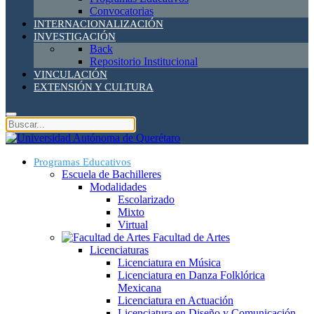
Convocatorias
INTERNACIONALIZACIÓN
INVESTIGACIÓN
Back
Repositorio Institucional
VINCULACIÓN
EXTENSIÓN Y CULTURA
Programas Educativos
Escuela de Bachilleres
Modalidades
Escolarizado
Mixto
Virtual
Facultad de Artes
Licenciaturas
Licenciatura en Música
Licenciatura en Danza Folklórica
Mexicana
Licenciatura en Actuación
Licenciatura en Diseño y Comunicación