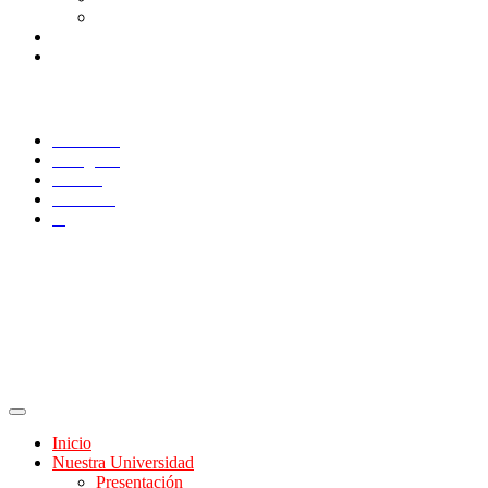
Consulta/solicitud Correo Alumnos UAQ
Docentes
Administrativos
SÍGUENOS
Facebook
Instagram
TikTok
YouTube
X
Inicio
Nuestra Universidad
Presentación