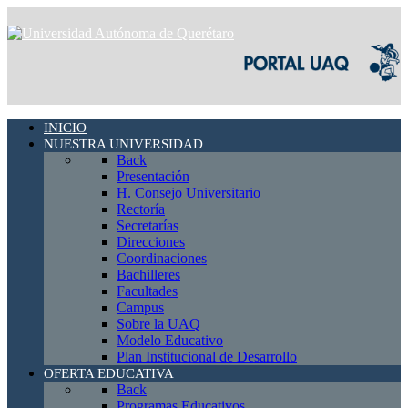
INICIO
NUESTRA UNIVERSIDAD
Back
Presentación
H. Consejo Universitario
Rectoría
Secretarías
Direcciones
Coordinaciones
Bachilleres
Facultades
Campus
Sobre la UAQ
Modelo Educativo
Plan Institucional de Desarrollo
OFERTA EDUCATIVA
Back
Programas Educativos