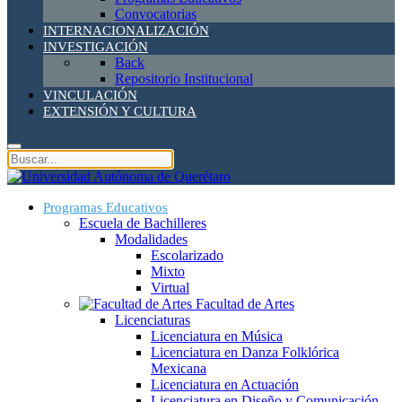
Convocatorias
INTERNACIONALIZACIÓN
INVESTIGACIÓN
Back
Repositorio Institucional
VINCULACIÓN
EXTENSIÓN Y CULTURA
Programas Educativos
Escuela de Bachilleres
Modalidades
Escolarizado
Mixto
Virtual
Facultad de Artes
Licenciaturas
Licenciatura en Música
Licenciatura en Danza Folklórica
Mexicana
Licenciatura en Actuación
Licenciatura en Diseño y Comunicación