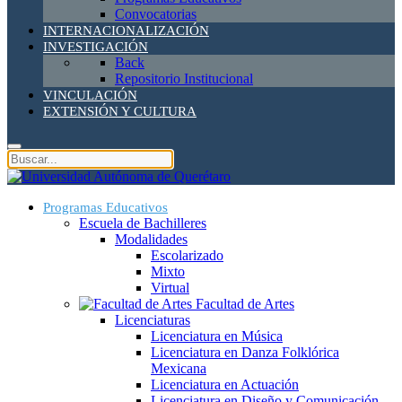
Convocatorias
INTERNACIONALIZACIÓN
INVESTIGACIÓN
Back
Repositorio Institucional
VINCULACIÓN
EXTENSIÓN Y CULTURA
Programas Educativos
Escuela de Bachilleres
Modalidades
Escolarizado
Mixto
Virtual
Facultad de Artes
Licenciaturas
Licenciatura en Música
Licenciatura en Danza Folklórica
Mexicana
Licenciatura en Actuación
Licenciatura en Diseño y Comunicación