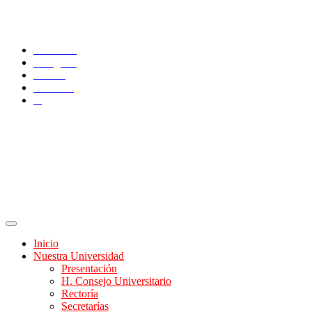
SÍGUENOS
Facebook
Instagram
TikTok
YouTube
X
Inicio
Nuestra Universidad
Presentación
H. Consejo Universitario
Rectoría
Secretarías