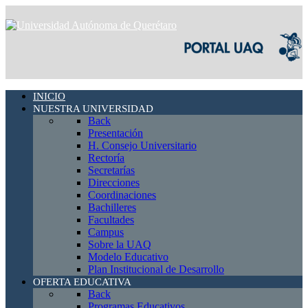
INICIO
NUESTRA UNIVERSIDAD
Back
Presentación
H. Consejo Universitario
Rectoría
Secretarías
Direcciones
Coordinaciones
Bachilleres
Facultades
Campus
Sobre la UAQ
Modelo Educativo
Plan Institucional de Desarrollo
OFERTA EDUCATIVA
Back
Programas Educativos