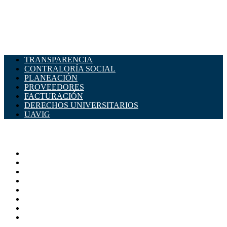
TRANSPARENCIA
CONTRALORÍA SOCIAL
PLANEACIÓN
PROVEEDORES
FACTURACIÓN
DERECHOS UNIVERSITARIOS
UAVIG
ADMINISTRACIÓN CENTRAL
Página principal
Rectoría
Secretarías
Direcciones
Coordinaciones
Bachilleres
Facultades
Campus