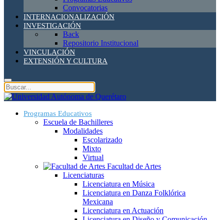
Convocatorias
INTERNACIONALIZACIÓN
INVESTIGACIÓN
Back
Repositorio Institucional
VINCULACIÓN
EXTENSIÓN Y CULTURA
Programas Educativos
Escuela de Bachilleres
Modalidades
Escolarizado
Mixto
Virtual
Facultad de Artes
Licenciaturas
Licenciatura en Música
Licenciatura en Danza Folklórica
Mexicana
Licenciatura en Actuación
Licenciatura en Diseño y Comunicación