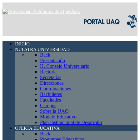
INICIO
NUESTRA UNIVERSIDAD
Back
Presentación
H. Consejo Universitario
Rectoría
Secretarías
Direcciones
Coordinaciones
Bachilleres
Facultades
Campus
Sobre la UAQ
Modelo Educativo
Plan Institucional de Desarrollo
OFERTA EDUCATIVA
Back
Programas Educativos