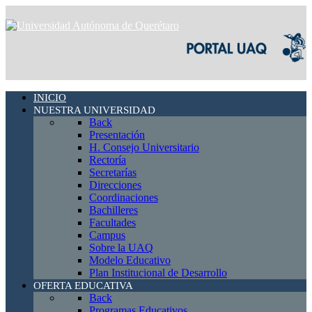
INICIO
NUESTRA UNIVERSIDAD
Back
Presentación
H. Consejo Universitario
Rectoría
Secretarías
Direcciones
Coordinaciones
Bachilleres
Facultades
Campus
Sobre la UAQ
Modelo Educativo
Plan Institucional de Desarrollo
OFERTA EDUCATIVA
Back
Programas Educativos