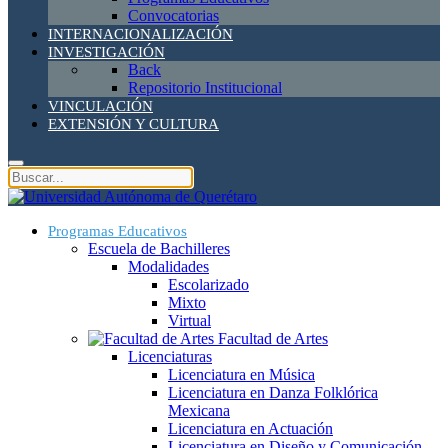
Convocatorias
INTERNACIONALIZACIÓN
INVESTIGACIÓN
Back
Repositorio Institucional
VINCULACIÓN
EXTENSIÓN Y CULTURA
Programas Educativos
Escuela de Bachilleres
Modalidades
Escolarizado
Mixto
Virtual
Facultad de Artes
Licenciaturas
Licenciatura en Música
Licenciatura en Danza Folklórica
Mexicana
Licenciatura en Actuación
Licenciatura en Diseño y Comunicación