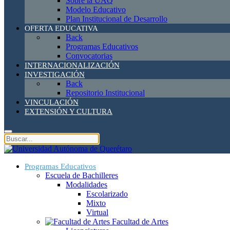
Sobre la UAQ
Modelo Educativo
Plan Institucional de Desarrollo
OFERTA EDUCATIVA
Back
Programas Educativos
Convocatorias
INTERNACIONALIZACIÓN
INVESTIGACIÓN
Back
Repositorio Institucional
VINCULACIÓN
EXTENSIÓN Y CULTURA
Programas Educativos
Escuela de Bachilleres
Modalidades
Escolarizado
Mixto
Virtual
Facultad de Artes