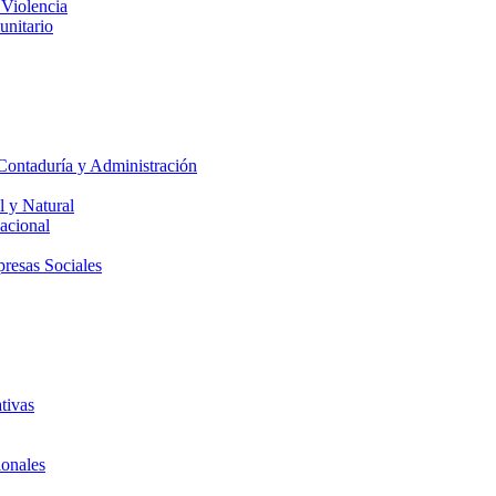
 Violencia
unitario
Contaduría y Administración
l y Natural
acional
presas Sociales
tivas
ionales