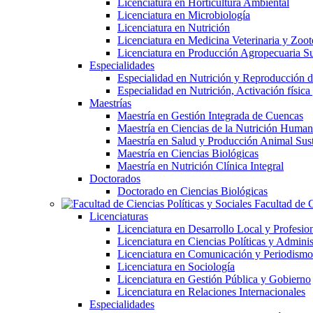
Licenciatura en Horticultura Ambiental
Licenciatura en Microbiología
Licenciatura en Nutrición
Licenciatura en Medicina Veterinaria y Zoot
Licenciatura en Producción Agropecuaria Su
Especialidades
Especialidad en Nutrición y Reproducción
Especialidad en Nutrición, Activación físi
Maestrías
Maestría en Gestión Integrada de Cuencas
Maestría en Ciencias de la Nutrición Huma
Maestría en Salud y Producción Animal Sus
Maestría en Ciencias Biológicas
Maestría en Nutrición Clínica Integral
Doctorados
Doctorado en Ciencias Biológicas
Facultad de C
Licenciaturas
Licenciatura en Desarrollo Local y Profesio
Licenciatura en Ciencias Políticas y Adminis
Licenciatura en Comunicación y Periodismo
Licenciatura en Sociología
Licenciatura en Gestión Pública y Gobierno
Licenciatura en Relaciones Internacionales
Especialidades