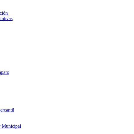
ción
rativas
mparo
ercantil
y Municipal