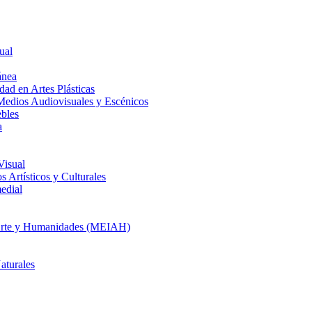
ual
ánea
dad en Artes Plásticas
Medios Audiovisuales y Escénicos
ebles
a
Visual
 Artísticos y Culturales
edial
en Arte y Humanidades (MEIAH)
aturales