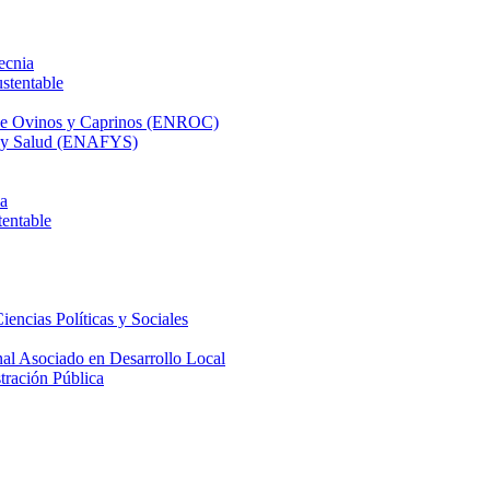
ecnia
stentable
 de Ovinos y Caprinos (ENROC)
ca y Salud (ENAFYS)
na
tentable
iencias Políticas y Sociales
nal Asociado en Desarrollo Local
tración Pública