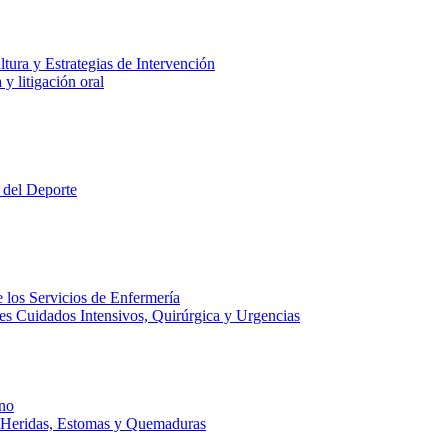
tura y Estrategias de Intervención
y litigación oral
 del Deporte
 los Servicios de Enfermería
es Cuidados Intensivos, Quirúrgica y Urgencias
no
e Heridas, Estomas y Quemaduras