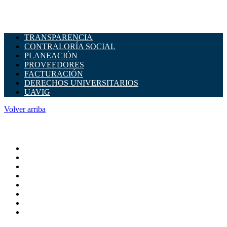
TRANSPARENCIA
CONTRALORÍA SOCIAL
PLANEACIÓN
PROVEEDORES
FACTURACIÓN
DERECHOS UNIVERSITARIOS
UAVIG
Volver arriba
ADMINISTRACIÓN CENTRAL
Página principal
Rectoría
Secretarías
Direcciones
Coordinaciones
Bachilleres
Facultades
Campus