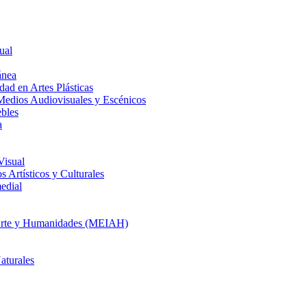
ual
ánea
dad en Artes Plásticas
Medios Audiovisuales y Escénicos
ebles
a
Visual
 Artísticos y Culturales
edial
en Arte y Humanidades (MEIAH)
aturales