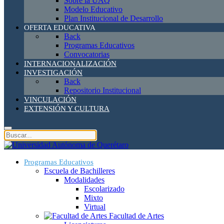
Sobre la UAQ
Modelo Educativo
Plan Institucional de Desarrollo
OFERTA EDUCATIVA
Back
Programas Educativos
Convocatorias
INTERNACIONALIZACIÓN
INVESTIGACIÓN
Back
Repositorio Institucional
VINCULACIÓN
EXTENSIÓN Y CULTURA
Programas Educativos
Escuela de Bachilleres
Modalidades
Escolarizado
Mixto
Virtual
Facultad de Artes