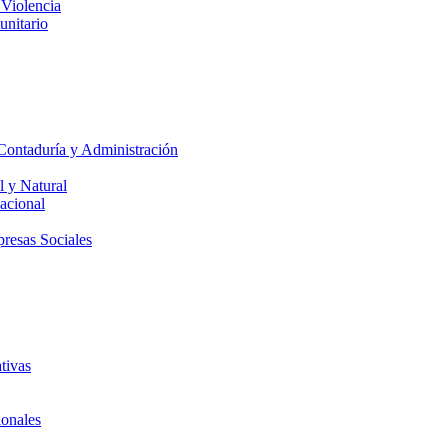
 Violencia
unitario
Contaduría y Administración
l y Natural
acional
presas Sociales
tivas
ionales