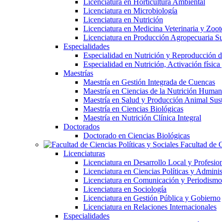
Licenciatura en Horticultura Ambiental
Licenciatura en Microbiología
Licenciatura en Nutrición
Licenciatura en Medicina Veterinaria y Zoot
Licenciatura en Producción Agropecuaria Su
Especialidades
Especialidad en Nutrición y Reproducción
Especialidad en Nutrición, Activación físi
Maestrías
Maestría en Gestión Integrada de Cuencas
Maestría en Ciencias de la Nutrición Huma
Maestría en Salud y Producción Animal Sus
Maestría en Ciencias Biológicas
Maestría en Nutrición Clínica Integral
Doctorados
Doctorado en Ciencias Biológicas
Facultad de C
Licenciaturas
Licenciatura en Desarrollo Local y Profesio
Licenciatura en Ciencias Políticas y Adminis
Licenciatura en Comunicación y Periodismo
Licenciatura en Sociología
Licenciatura en Gestión Pública y Gobierno
Licenciatura en Relaciones Internacionales
Especialidades