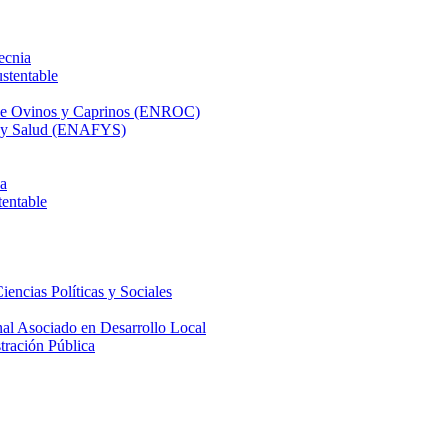
ecnia
stentable
 de Ovinos y Caprinos (ENROC)
ca y Salud (ENAFYS)
na
tentable
iencias Políticas y Sociales
nal Asociado en Desarrollo Local
tración Pública