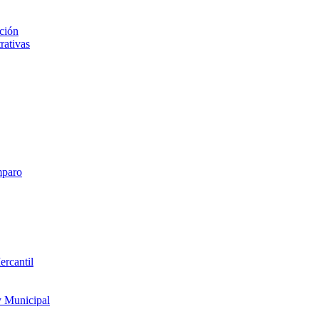
ción
rativas
mparo
ercantil
y Municipal