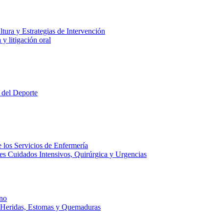
tura y Estrategias de Intervención
y litigación oral
 del Deporte
 los Servicios de Enfermería
es Cuidados Intensivos, Quirúrgica y Urgencias
no
e Heridas, Estomas y Quemaduras