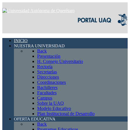
INICIO
NUESTRA UNIVERSIDAD
Back
Presentación
H. Consejo Universitario
Rectoría
Secretarías
Direcciones
Coordinaciones
Bachilleres
Facultades
Campus
Sobre la UAQ
Modelo Educativo
Plan Institucional de Desarrollo
OFERTA EDUCATIVA
Back
Programas Educativos