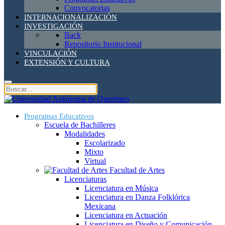
Convocatorias
INTERNACIONALIZACIÓN
INVESTIGACIÓN
Back
Repositorio Institucional
VINCULACIÓN
EXTENSIÓN Y CULTURA
Programas Educativos
Escuela de Bachilleres
Modalidades
Escolarizado
Mixto
Virtual
Facultad de Artes
Licenciaturas
Licenciatura en Música
Licenciatura en Danza Folklórica
Mexicana
Licenciatura en Actuación
Licenciatura en Diseño y Comunicación