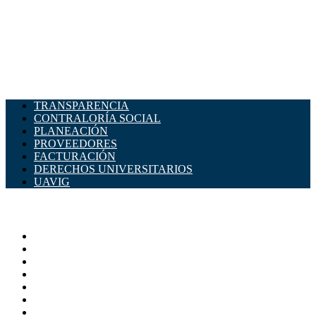
TRANSPARENCIA
CONTRALORÍA SOCIAL
PLANEACIÓN
PROVEEDORES
FACTURACIÓN
DERECHOS UNIVERSITARIOS
UAVIG
ADMINISTRACIÓN CENTRAL
Página principal
Rectoría
Secretarías
Direcciones
Coordinaciones
Bachilleres
Facultades