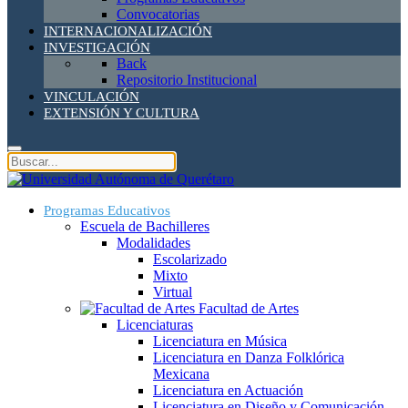
Convocatorias
INTERNACIONALIZACIÓN
INVESTIGACIÓN
Back
Repositorio Institucional
VINCULACIÓN
EXTENSIÓN Y CULTURA
Programas Educativos
Escuela de Bachilleres
Modalidades
Escolarizado
Mixto
Virtual
Facultad de Artes
Licenciaturas
Licenciatura en Música
Licenciatura en Danza Folklórica
Mexicana
Licenciatura en Actuación
Licenciatura en Diseño y Comunicación