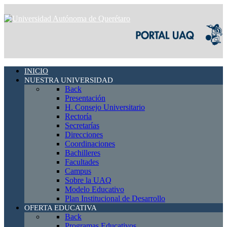
INICIO
NUESTRA UNIVERSIDAD
Back
Presentación
H. Consejo Universitario
Rectoría
Secretarías
Direcciones
Coordinaciones
Bachilleres
Facultades
Campus
Sobre la UAQ
Modelo Educativo
Plan Institucional de Desarrollo
OFERTA EDUCATIVA
Back
Programas Educativos