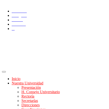
SÍGUENOS
Facebook
Instagram
TikTok
YouTube
X
Inicio
Nuestra Universidad
Presentación
H. Consejo Universitario
Rectoría
Secretarías
Direcciones