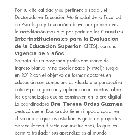
Por su alta calidad y su pertinencia social, el
Doctorado en Educación Multimodal de la Facultad
de Psicología y Educación obtuvo por primera vez
la acreditación más alta por parte de los 𝗖𝗼𝗺𝗶𝘁𝗲́𝘀
𝗜𝗻𝘁𝗲𝗿𝗶𝗻𝘀𝘁𝗶𝘁𝘂𝗰𝗶𝗼𝗻𝗮𝗹𝗲𝘀 𝗽𝗮𝗿𝗮 𝗹𝗮 𝗘𝘃𝗮𝗹𝘂𝗮𝗰𝗶𝗼́𝗻
𝗱𝗲 𝗹𝗮 𝗘𝗱𝘂𝗰𝗮𝗰𝗶𝗼́𝗻 𝗦𝘂𝗽𝗲𝗿𝗶𝗼𝗿 (CIEES), con una
𝘃𝗶𝗴𝗲𝗻𝗰𝗶𝗮 𝗱𝗲 𝟱 𝗮𝗻̃𝗼𝘀.
Se trata de un posgrado profesionalizante de
ingreso bianual y no escolarizado (virtual); surgió
en 2019 con el objetivo de formar doctores en
educación con competencias -desde una perspectiva
crítica- para generar y aplicar conocimientos sobre
los aprendizajes que se construyen en la era digital
La coordinadora 𝗗𝗿𝗮. 𝗧𝗲𝗿𝗲𝘀𝗮 𝗢𝗿𝗱𝗮𝘇 𝗚𝘂𝘇𝗺𝗮́𝗻
destacó que el Doctorado tienen impacto social en
el sentido en que los estudiantes generan proyectos
de vinculación directa con instituciones, lo que les
permite trasladar sus aprendizajes al mundo