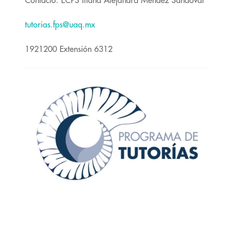
Contacto: ECPS Iliana Alejandra Méndez Sandoval
tutorias.fps@uaq.mx
1921200 Extensión 6312