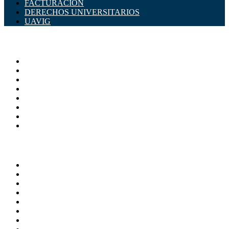
FACTURACIÓN
DERECHOS UNIVERSITARIOS
UAVIG
ADMINISTRACIÓN CENTRAL
Página principal
Rectoría
Secretarías
Direcciones
Coordinaciones
Bachilleres
Facultades
Campus
SERVICIOS
Directorio
Correo Empleados UAQ
Sistema Soporte (SISO)
Calendario Escolar
Bibliotecas
Contraloria Social
Mapa de sitio