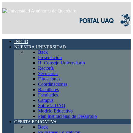
INICIO
NUESTRA UNIVERSIDAD
Back
Presentación
H. Consejo Universitario
Rectoría
Secretarías
Direcciones
Coordinaciones
Bachilleres
Facultades
Campus
Sobre la UAQ
Modelo Educativo
Plan Institucional de Desarrollo
OFERTA EDUCATIVA
Back
Programas Educativos