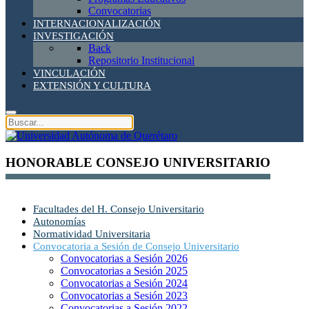
Convocatorias
INTERNACIONALIZACIÓN
INVESTIGACIÓN
Back
Repositorio Institucional
VINCULACIÓN
EXTENSIÓN Y CULTURA
HONORABLE CONSEJO UNIVERSITARIO
Facultades del H. Consejo Universitario
Autonomías
Normatividad Universitaria
Convocatoria a Sesión de Consejo Universitario
Convocatorias a Sesión 2026
Convocatorias a Sesión 2025
Convocatorias a Sesión 2024
Convocatorias a Sesión 2023
Convocatorias a Sesión 2022