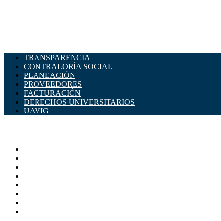
TRANSPARENCIA
CONTRALORÍA SOCIAL
PLANEACIÓN
PROVEEDORES
FACTURACIÓN
DERECHOS UNIVERSITARIOS
UAVIG
ADMINISTRACIÓN CENTRAL
Página principal
Rectoría
Secretarías
Direcciones
Coordinaciones
Bachilleres
Facultades
Campus