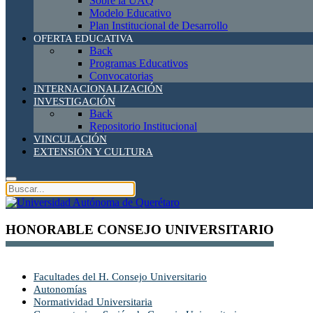
Sobre la UAQ
Modelo Educativo
Plan Institucional de Desarrollo
OFERTA EDUCATIVA
Back
Programas Educativos
Convocatorias
INTERNACIONALIZACIÓN
INVESTIGACIÓN
Back
Repositorio Institucional
VINCULACIÓN
EXTENSIÓN Y CULTURA
HONORABLE CONSEJO UNIVERSITARIO
Facultades del H. Consejo Universitario
Autonomías
Normatividad Universitaria