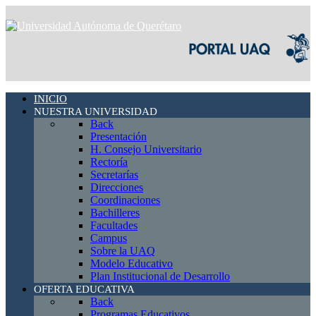
INICIO
NUESTRA UNIVERSIDAD
Back
Presentación
H. Consejo Universitario
Rectoría
Secretarías
Direcciones
Coordinaciones
Bachilleres
Facultades
Campus
Sobre la UAQ
Modelo Educativo
Plan Institucional de Desarrollo
OFERTA EDUCATIVA
Back
Programas Educativos