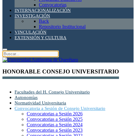
Convocatorias
INTERNACIONALIZACIÓN
INVESTIGACIÓN
Back
Repositorio Institucional
VINCULACIÓN
EXTENSIÓN Y CULTURA
HONORABLE CONSEJO UNIVERSITARIO
Facultades del H. Consejo Universitario
Autonomías
Normatividad Universitaria
Convocatoria a Sesión de Consejo Universitario
Convocatorias a Sesión 2026
Convocatorias a Sesión 2025
Convocatorias a Sesión 2024
Convocatorias a Sesión 2023
Convocatorias a Sesión 2022