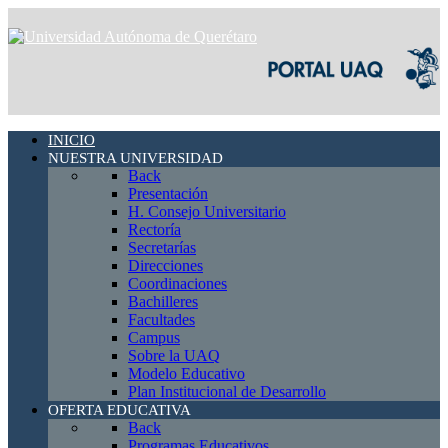
INICIO
NUESTRA UNIVERSIDAD
Back
Presentación
H. Consejo Universitario
Rectoría
Secretarías
Direcciones
Coordinaciones
Bachilleres
Facultades
Campus
Sobre la UAQ
Modelo Educativo
Plan Institucional de Desarrollo
OFERTA EDUCATIVA
Back
Programas Educativos