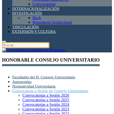
Convocatorias
INTERNACIONALIZACIÓN
INVESTIGACIÓN
Back
Repositorio Institucional
VINCULACIÓN
EXTENSIÓN Y CULTURA
HONORABLE CONSEJO UNIVERSITARIO
Facultades del H. Consejo Universitario
Autonomías
Normatividad Universitaria
Convocatoria a Sesión de Consejo Universitario
Convocatorias a Sesión 2026
Convocatorias a Sesión 2025
Convocatorias a Sesión 2024
Convocatorias a Sesión 2023
Convocatorias a Sesión 2022