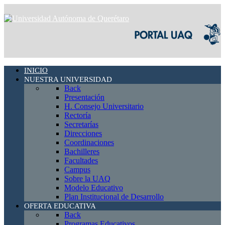
INICIO
NUESTRA UNIVERSIDAD
Back
Presentación
H. Consejo Universitario
Rectoría
Secretarías
Direcciones
Coordinaciones
Bachilleres
Facultades
Campus
Sobre la UAQ
Modelo Educativo
Plan Institucional de Desarrollo
OFERTA EDUCATIVA
Back
Programas Educativos