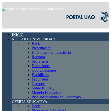
INICIO
NUESTRA UNIVERSIDAD
Back
Presentación
H. Consejo Universitario
Rectoría
Secretarías
Direcciones
Coordinaciones
Bachilleres
Facultades
Campus
Sobre la UAQ
Modelo Educativo
Plan Institucional de Desarrollo
OFERTA EDUCATIVA
Back
Programas Educativos