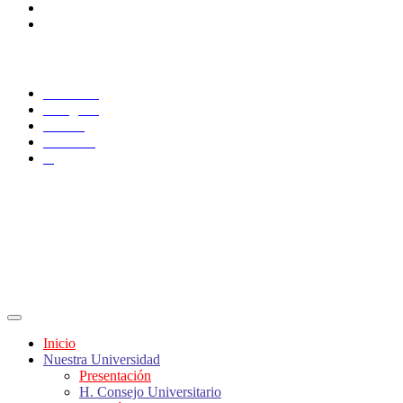
Docentes
Administrativos
SÍGUENOS
Facebook
Instagram
TikTok
YouTube
X
Inicio
Nuestra Universidad
Presentación
H. Consejo Universitario