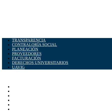
TRANSPARENCIA
CONTRALORÍA SOCIAL
PLANEACIÓN
PROVEEDORES
FACTURACIÓN
DERECHOS UNIVERSITARIOS
UAVIG
ADMINISTRACIÓN CENTRAL
Página principal
Rectoría
Secretarías
Direcciones
Coordinaciones
Bachilleres