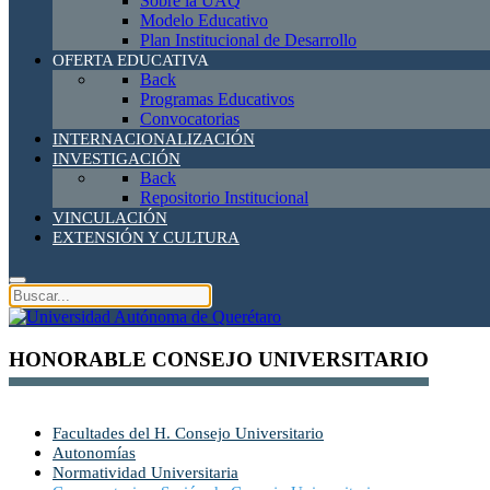
Sobre la UAQ
Modelo Educativo
Plan Institucional de Desarrollo
OFERTA EDUCATIVA
Back
Programas Educativos
Convocatorias
INTERNACIONALIZACIÓN
INVESTIGACIÓN
Back
Repositorio Institucional
VINCULACIÓN
EXTENSIÓN Y CULTURA
HONORABLE CONSEJO UNIVERSITARIO
Facultades del H. Consejo Universitario
Autonomías
Normatividad Universitaria