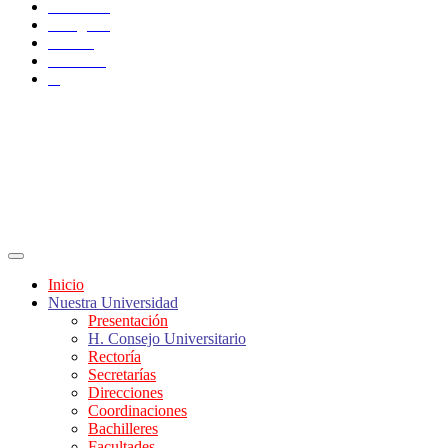
Facebook
Instagram
TikTok
YouTube
X
Inicio
Nuestra Universidad
Presentación
H. Consejo Universitario
Rectoría
Secretarías
Direcciones
Coordinaciones
Bachilleres
Facultades