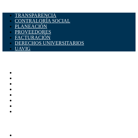
TRANSPARENCIA
CONTRALORÍA SOCIAL
PLANEACIÓN
PROVEEDORES
FACTURACIÓN
DERECHOS UNIVERSITARIOS
UAVIG
ADMINISTRACIÓN CENTRAL
Página principal
Rectoría
Secretarías
Direcciones
Coordinaciones
Bachilleres
Facultades
Campus
SERVICIOS
Directorio