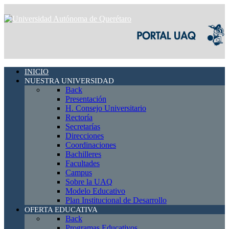
INICIO
NUESTRA UNIVERSIDAD
Back
Presentación
H. Consejo Universitario
Rectoría
Secretarías
Direcciones
Coordinaciones
Bachilleres
Facultades
Campus
Sobre la UAQ
Modelo Educativo
Plan Institucional de Desarrollo
OFERTA EDUCATIVA
Back
Programas Educativos