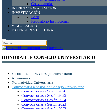
Convocatorias
INTERNACIONALIZACIÓN
INVESTIGACIÓN
Back
Repositorio Institucional
VINCULACIÓN
EXTENSIÓN Y CULTURA
HONORABLE CONSEJO UNIVERSITARIO
Facultades del H. Consejo Universitario
Autonomías
Normatividad Universitaria
Convocatoria a Sesión de Consejo Universitario
Convocatorias a Sesión 2026
Convocatorias a Sesión 2025
Convocatorias a Sesión 2024
Convocatorias a Sesión 2023
Convocatorias a Sesión 2022