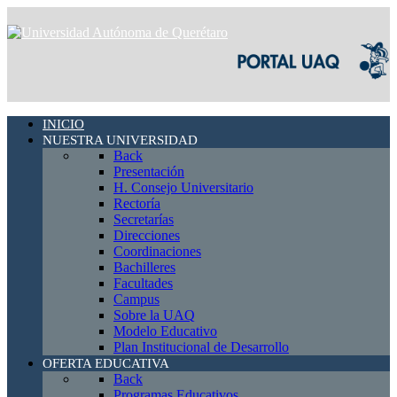
INICIO
NUESTRA UNIVERSIDAD
Back
Presentación
H. Consejo Universitario
Rectoría
Secretarías
Direcciones
Coordinaciones
Bachilleres
Facultades
Campus
Sobre la UAQ
Modelo Educativo
Plan Institucional de Desarrollo
OFERTA EDUCATIVA
Back
Programas Educativos