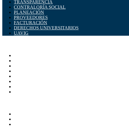
TRANSPARENCIA
CONTRALORÍA SOCIAL
PLANEACIÓN
PROVEEDORES
FACTURACIÓN
DERECHOS UNIVERSITARIOS
UAVIG
ADMINISTRACIÓN CENTRAL
Página principal
Rectoría
Secretarías
Direcciones
Coordinaciones
Bachilleres
Facultades
Campus
SERVICIOS
Directorio
Correo Empleados UAQ
Sistema Soporte (SISO)