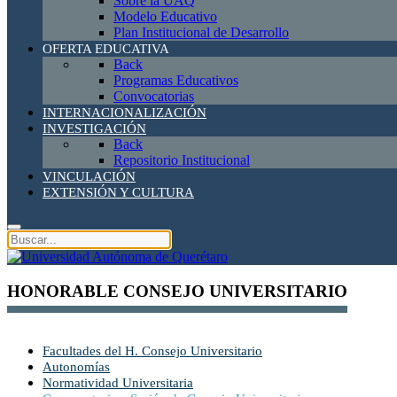
Sobre la UAQ
Modelo Educativo
Plan Institucional de Desarrollo
OFERTA EDUCATIVA
Back
Programas Educativos
Convocatorias
INTERNACIONALIZACIÓN
INVESTIGACIÓN
Back
Repositorio Institucional
VINCULACIÓN
EXTENSIÓN Y CULTURA
HONORABLE CONSEJO UNIVERSITARIO
Facultades del H. Consejo Universitario
Autonomías
Normatividad Universitaria