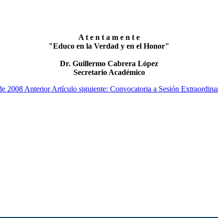
A t e n t a m e n t e
"Educo en la Verdad y en el Honor"
Dr. Guillermo Cabrera López
Secretario Académico
 de 2008
Anterior
Artículo siguiente: Convocatoria a Sesión Extraordin