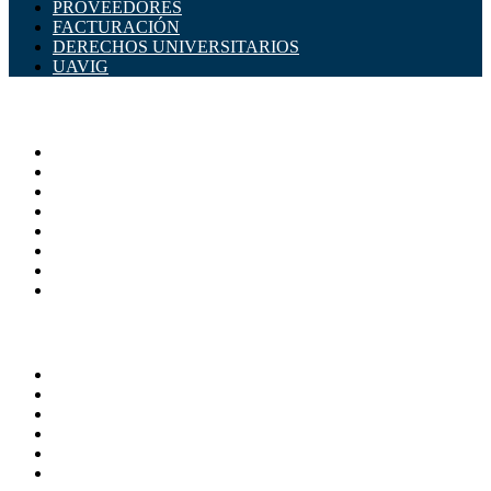
PROVEEDORES
FACTURACIÓN
DERECHOS UNIVERSITARIOS
UAVIG
ADMINISTRACIÓN CENTRAL
Página principal
Rectoría
Secretarías
Direcciones
Coordinaciones
Bachilleres
Facultades
Campus
SERVICIOS
Directorio
Correo Empleados UAQ
Sistema Soporte (SISO)
Calendario Escolar
Bibliotecas
Contraloria Social