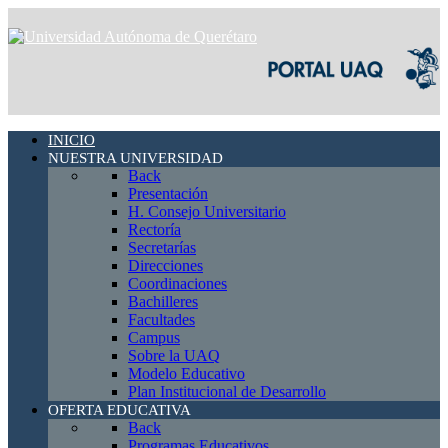
INICIO
NUESTRA UNIVERSIDAD
Back
Presentación
H. Consejo Universitario
Rectoría
Secretarías
Direcciones
Coordinaciones
Bachilleres
Facultades
Campus
Sobre la UAQ
Modelo Educativo
Plan Institucional de Desarrollo
OFERTA EDUCATIVA
Back
Programas Educativos