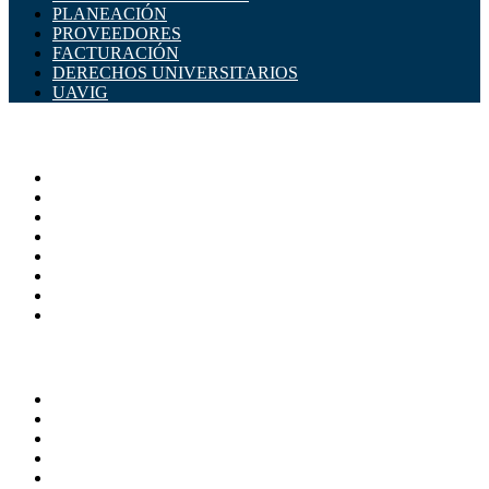
PLANEACIÓN
PROVEEDORES
FACTURACIÓN
DERECHOS UNIVERSITARIOS
UAVIG
ADMINISTRACIÓN CENTRAL
Página principal
Rectoría
Secretarías
Direcciones
Coordinaciones
Bachilleres
Facultades
Campus
SERVICIOS
Directorio
Correo Empleados UAQ
Sistema Soporte (SISO)
Calendario Escolar
Bibliotecas