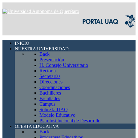
INICIO
NUESTRA UNIVERSIDAD
Back
Presentación
H. Consejo Universitario
Rectoría
Secretarías
Direcciones
Coordinaciones
Bachilleres
Facultades
Campus
Sobre la UAQ
Modelo Educativo
Plan Institucional de Desarrollo
OFERTA EDUCATIVA
Back
Programas Educativos