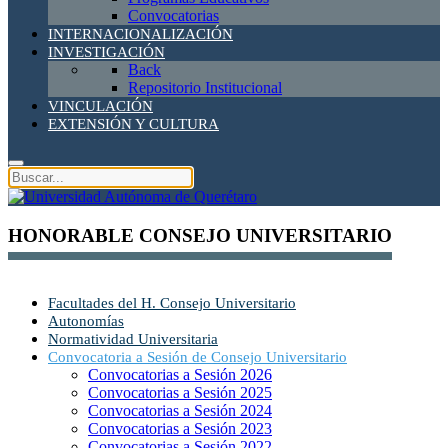
Convocatorias
INTERNACIONALIZACIÓN
INVESTIGACIÓN
Back
Repositorio Institucional
VINCULACIÓN
EXTENSIÓN Y CULTURA
HONORABLE CONSEJO UNIVERSITARIO
Facultades del H. Consejo Universitario
Autonomías
Normatividad Universitaria
Convocatoria a Sesión de Consejo Universitario
Convocatorias a Sesión 2026
Convocatorias a Sesión 2025
Convocatorias a Sesión 2024
Convocatorias a Sesión 2023
Convocatorias a Sesión 2022