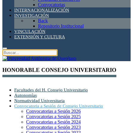
Convocatorias
INTERNACIONALIZACIÓN
INVESTIGACIÓN
Back
Repositorio Institucional
VINCULACIÓN
EXTENSIÓN Y CULTURA
HONORABLE CONSEJO UNIVERSITARIO
Facultades del H. Consejo Universitario
Autonomías
Normatividad Universitaria
Convocatoria a Sesión de Consejo Universitario
Convocatorias a Sesión 2026
Convocatorias a Sesión 2025
Convocatorias a Sesión 2024
Convocatorias a Sesión 2023
Convocatorias a Sesión 2022