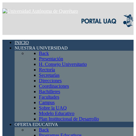
INICIO
NUESTRA UNIVERSIDAD
Back
Presentación
H. Consejo Universitario
Rectoría
Secretarías
Direcciones
Coordinaciones
Bachilleres
Facultades
Campus
Sobre la UAQ
Modelo Educativo
Plan Institucional de Desarrollo
OFERTA EDUCATIVA
Back
Programas Educativos