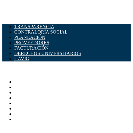
TRANSPARENCIA
CONTRALORÍA SOCIAL
PLANEACIÓN
PROVEEDORES
FACTURACIÓN
DERECHOS UNIVERSITARIOS
UAVIG
ADMINISTRACIÓN CENTRAL
Página principal
Rectoría
Secretarías
Direcciones
Coordinaciones
Bachilleres
Facultades
Campus
SERVICIOS