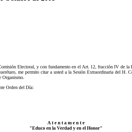
Comisión Electoral, y con fundamento en el Art. 12, fracción IV de l
erétaro, me permito citar a usted a la Sesión Extraordinaria del H. Co
ste Organismo.
nte Orden del Día:
A t e n t a m e n t e
"Educo en la Verdad y en el Honor"