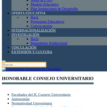
Sobre la UAQ
Modelo Educativo
Plan Institucional de Desarrollo
OFERTA EDUCATIVA
Back
Programas Educativos
Convocatorias
INTERNACIONALIZACIÓN
INVESTIGACIÓN
Back
Repositorio Institucional
VINCULACIÓN
EXTENSIÓN Y CULTURA
HONORABLE CONSEJO UNIVERSITARIO
Facultades del H. Consejo Universitario
Autonomías
Normatividad Universitaria