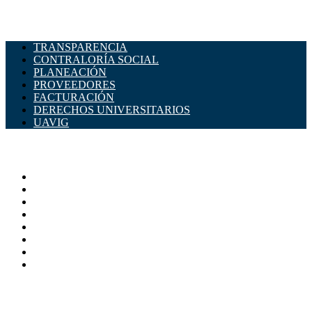
TRANSPARENCIA
CONTRALORÍA SOCIAL
PLANEACIÓN
PROVEEDORES
FACTURACIÓN
DERECHOS UNIVERSITARIOS
UAVIG
ADMINISTRACIÓN CENTRAL
Página principal
Rectoría
Secretarías
Direcciones
Coordinaciones
Bachilleres
Facultades
Campus
SERVICIOS