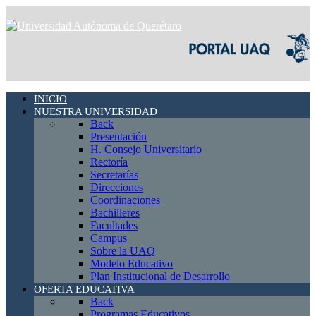
INICIO
NUESTRA UNIVERSIDAD
Back
Presentación
H. Consejo Universitario
Rectoría
Secretarías
Direcciones
Coordinaciones
Bachilleres
Facultades
Campus
Sobre la UAQ
Modelo Educativo
Plan Institucional de Desarrollo
OFERTA EDUCATIVA
Back
Programas Educativos