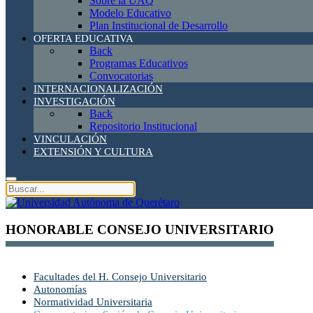
Sobre la UAQ
Modelo Educativo
Plan Institucional de Desarrollo
OFERTA EDUCATIVA
Back
Programas Educativos
Convocatorias
INTERNACIONALIZACIÓN
INVESTIGACIÓN
Back
Repositorio Institucional
VINCULACIÓN
EXTENSIÓN Y CULTURA
HONORABLE CONSEJO UNIVERSITARIO
Facultades del H. Consejo Universitario
Autonomías
Normatividad Universitaria