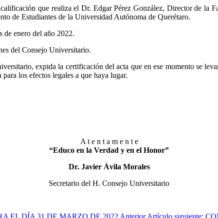
calificación que realiza el Dr. Edgar Pérez González, Director de la 
mento de Estudiantes de la Universidad Autónoma de Querétaro.
s de enero del año 2022.
nes del Consejo Universitario.
ersitario, expida la certificación del acta que en ese momento se levan
 para los efectos legales a que haya lugar.
A t e n t a m e n t e
“Educo en la Verdad y en el Honor”
Dr. Javier Ávila Morales
Secretario del H. Consejo Universitario
ARA EL DÍA 31 DE MARZO DE 2022
Anterior
Artículo siguient